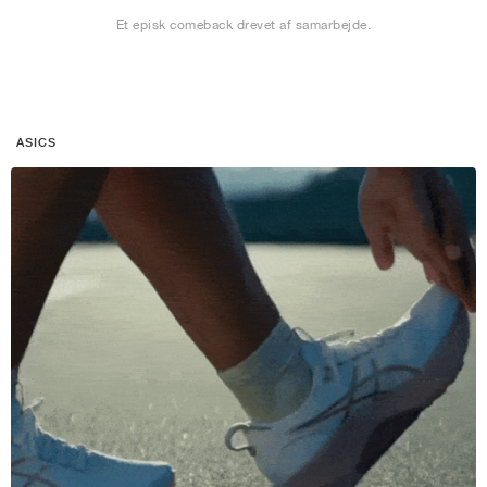
Et episk comeback drevet af samarbejde.
ASICS