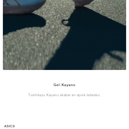
Gel-Kayano
Toshikazu Kayano skaber en episk løbesko.
ASICS