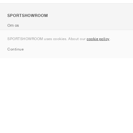
SPORTSHOWROOM
Om os
Kontakt
SPORTSHOWROOM uses cookies. About our
cookie policy
.
Sitemap
Continue
Mærker
Nike
Jordan
adidas
New Balance
ASICS
PUMA
Converse
Vans