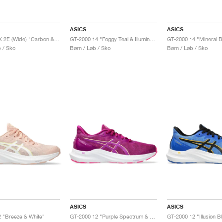
ASICS
ASICS
GT-2000 SX 2E (Wide) "Carbon & Huddle Yellow"
GT-2000 14 "Foggy Teal & Illuminate Yellow"
b / Sko
Børn / Løb / Sko
Børn / Løb / Sko
ASICS
ASICS
 "Breeze & White"
GT-2000 12 "Purple Spectrum & Bold Magenta"
GT-2000 12 "Illusion B