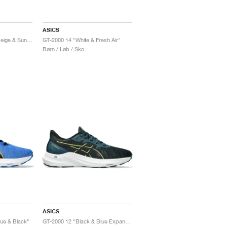
ASICS
GT-2000 14 "Mineral Beige & Sun Coral"
GT-2000 14 "White & Fresh Air"
Børn / Løb / Sko
ASICS
lue & Black"
GT-2000 12 "Black & Blue Expanse"