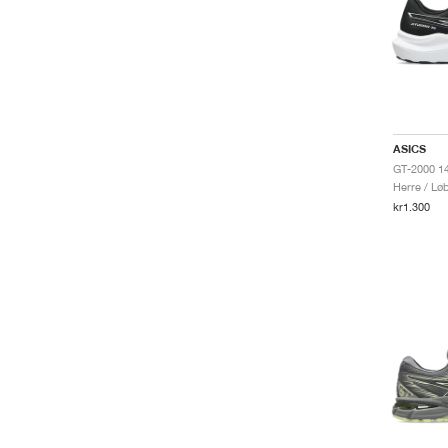
ASICS
GT-2000 14
Herre / Lø
kr1.300