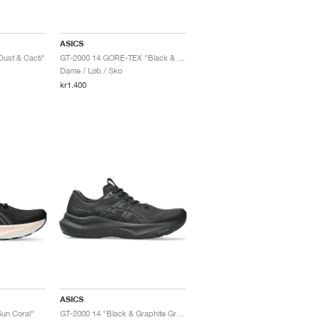
ASICS
Dust & Cacti"
GT-2000 14 GORE-TEX "Black & Vanilla"
Dame / Løb / Sko
kr1.400
ASICS
un Coral"
GT-2000 14 "Black & Graphite Grey"