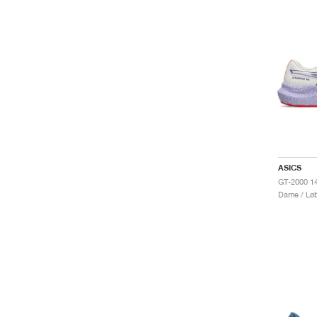
ASICS
Dame / Løb