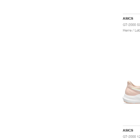
ASICS
Herre / Lø
ASICS
GT-2000 12