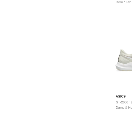
Børn / Løb
ASICS
GT-2000 12
Dame & Her