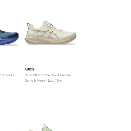
ASICS
GT-2000 14 ‘Lite-Show’ "Dark Cobalt"
GT-2000 13 "Pale Oak & Feather Grey"
Dame & Herre / Løb / Sko