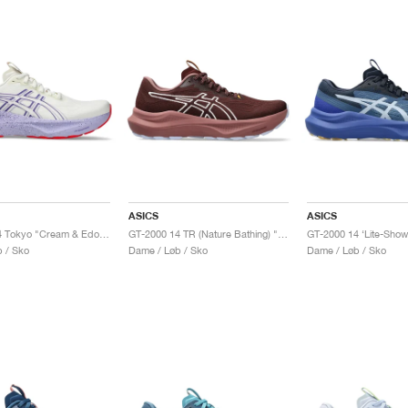
ASICS
ASICS
GT-2000 14 Tokyo "Cream & Edo Purple"
GT-2000 14 TR (Nature Bathing) "Dark Red Planet"
 / Sko
Dame / Løb / Sko
Dame / Løb / Sko