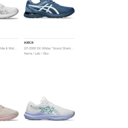
ASICS
GT-2000 SX (Wide) "White & Watershed Rose"
GT-2000 SX (Wide) "Grand Shark & White"
Herre / Løb / Sko