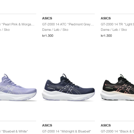
ASICS
ASICS
GT-2000 14 "Pearl Pink & Morganite"
GT-2000 14 ATC "Piedmont Grey & Pure Silver"
GT-2000 14 TR "Light 
 / Sko
Dame / Løb / Sko
Dame / Løb / Sko
kr1.300
kr1.300
ASICS
ASICS
 "Bluebell & White"
GT-2000 14 "Midnight & Bluebell"
GT-2000 14 "Black & S