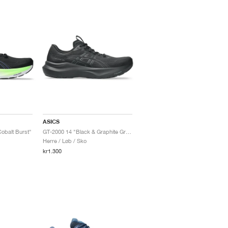
ASICS
obalt Burst"
GT-2000 14 "Black & Graphite Grey"
Herre / Løb / Sko
kr1.300