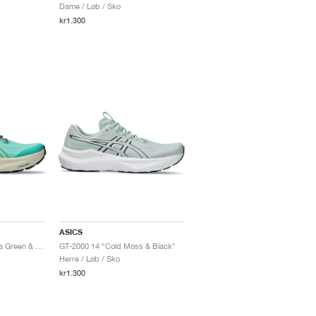
Dame / Løb / Sko
kr1.300
ASICS
GT-2000 14 TR "Aurora Green & Cacti "
GT-2000 14 "Cold Moss & Black"
Herre / Løb / Sko
kr1.300