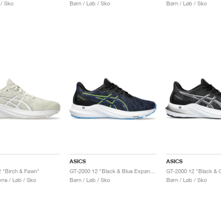
 / Sko
Børn / Løb / Sko
Børn / Løb / Sko
ASICS
ASICS
 "Birch & Fawn"
GT-2000 12 "Black & Blue Expanse"
GT-2000 12 "Black & C
re / Løb / Sko
Børn / Løb / Sko
Børn / Løb / Sko