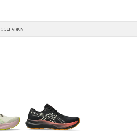
S
GOLF
ARKIV