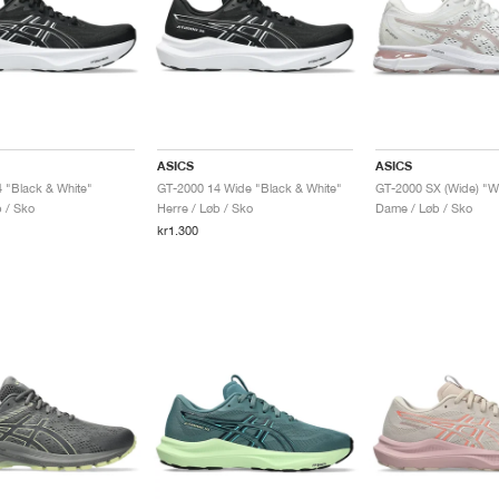
ASICS
ASICS
 "Black & White"
GT-2000 14 Wide "Black & White"
b / Sko
Herre / Løb / Sko
Dame / Løb / Sko
kr1.300