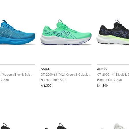
ASICS
ASICS
GT-2000 14 "Aegean Blue & Saba Blue"
GT-2000 14 "Vital Green & Cobalt Burst"
GT-2000 14 "Black & C
b / Sko
Herre / Løb / Sko
Herre / Løb / Sko
kr1.300
kr1.300