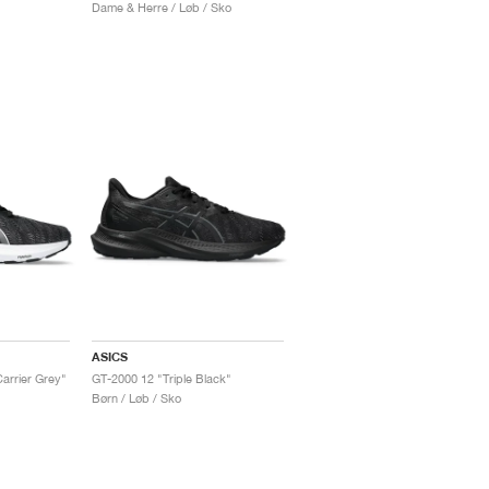
Dame & Herre / Løb / Sko
ASICS
arrier Grey"
GT-2000 12 "Triple Black"
Børn / Løb / Sko