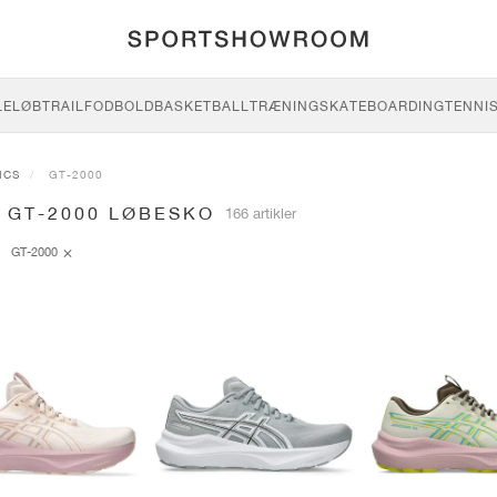
LE
LØB
TRAIL
FODBOLD
BASKETBALL
TRÆNING
SKATEBOARDING
TENNI
ICS
GT-2000
 GT-2000 LØBESKO
166 artikler
GT-2000