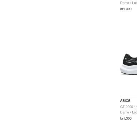
Dame / Løb
kr1.300
ASICS
Dame / Løb
kr1.300