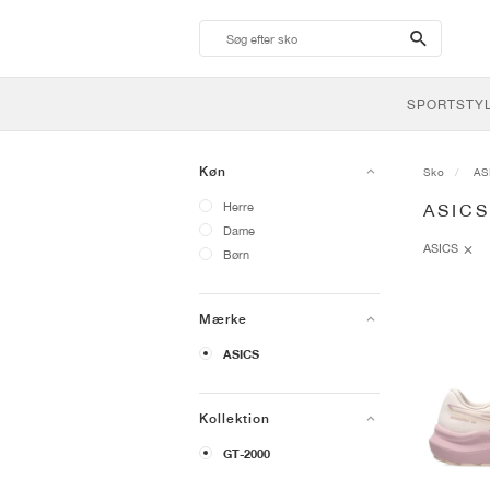
search-
btn
SPORTSTY
Køn
Sko
AS
Herre
ASICS
Dame
ASICS
Børn
Mærke
ASICS
Kollektion
GT-2000