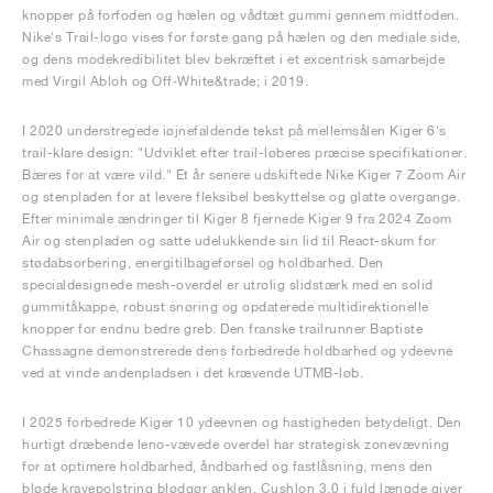
knopper på forfoden og hælen og vådtæt gummi gennem midtfoden.
Nike's Trail-logo vises for første gang på hælen og den mediale side,
og dens modekredibilitet blev bekræftet i et excentrisk samarbejde
med Virgil Abloh og Off‑White&trade; i 2019.
I 2020 understregede iøjnefaldende tekst på mellemsålen Kiger 6's
trail-klare design: "Udviklet efter trail-løberes præcise specifikationer.
Bæres for at være vild." Et år senere udskiftede Nike Kiger 7 Zoom Air
og stenpladen for at levere fleksibel beskyttelse og glatte overgange.
Efter minimale ændringer til Kiger 8 fjernede Kiger 9 fra 2024 Zoom
Air og stenpladen og satte udelukkende sin lid til React-skum for
stødabsorbering, energitilbageførsel og holdbarhed. Den
specialdesignede mesh-overdel er utrolig slidstærk med en solid
gummitåkappe, robust snøring og opdaterede multidirektionelle
knopper for endnu bedre greb. Den franske trailrunner Baptiste
Chassagne demonstrerede dens forbedrede holdbarhed og ydeevne
ved at vinde andenpladsen i det krævende UTMB-løb.
I 2025 forbedrede Kiger 10 ydeevnen og hastigheden betydeligt. Den
hurtigt dræbende leno-vævede overdel har strategisk zonevævning
for at optimere holdbarhed, åndbarhed og fastlåsning, mens den
bløde kravepolstring blødgør anklen. Cushlon 3.0 i fuld længde giver