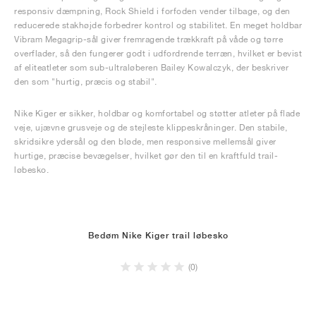
responsiv dæmpning, Rock Shield i forfoden vender tilbage, og den
reducerede stakhøjde forbedrer kontrol og stabilitet. En meget holdbar
Vibram Megagrip-sål giver fremragende trækkraft på våde og tørre
overflader, så den fungerer godt i udfordrende terræn, hvilket er bevist
af eliteatleter som sub-ultraløberen Bailey Kowalczyk, der beskriver
den som "hurtig, præcis og stabil".
Nike Kiger er sikker, holdbar og komfortabel og støtter atleter på flade
veje, ujævne grusveje og de stejleste klippeskråninger. Den stabile,
skridsikre ydersål og den bløde, men responsive mellemsål giver
hurtige, præcise bevægelser, hvilket gør den til en kraftfuld trail-
løbesko.
Bedøm Nike Kiger trail løbesko
(0)