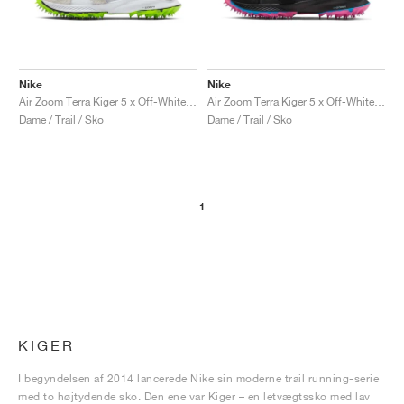
Nike
Nike
Air Zoom Terra Kiger 5 x Off-White™ "Athlete in Progress"
Air Zoom Terra Kiger 5 x Off-White™ "Athlete in Progress"
Dame / Trail / Sko
Dame / Trail / Sko
1
KIGER
I begyndelsen af 2014 lancerede Nike sin moderne trail running-serie
med to højtydende sko. Den ene var Kiger – en letvægtssko med lav