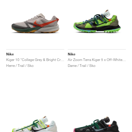
Nike
Nike
Kiger 10 "College Grey & Bright Crimson"
Air Zoom Terra Kiger 5 x Off-White™ "Athlete in Progress"
Herre / Trail / Sko
Dame / Trail / Sko