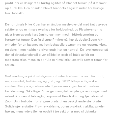
profil, der er designet til hurtig agilitet på blandet terræn på distancer
op til 50 km. Den er siden blevet brandets flagskib inden for hurtige
trail-løbesko.
Den originale Nike Kiger har en åndbar mesh-overdel med tæt vævede
sektioner og minimale overlays for holdbarhed, og Flywire-snøring
giver fremragende fastlåsning sammen med midtfodssnøring og
forstærket tunge. Den fuldlange Phylon-sål har dobbelte Zoom Air-
enheder for en balance mellem behagelig dæmpning og responsivitet,
og dens 4 mm hældning giver stabilitet og kontrol. De lave knopper på
den slidstærke ydersål giver pålideligt greb på både asfalt og
moderate stier, mens en stilfuld minimalistisk æstetik sætter tonen for
serien.
Små ændringer på efterfølgerne forbedrede elementer som komfort,
responsivitet, fastlåsning og greb, og i 2017 tilføjede Kiger 4 en
sømløs tåkappe og reducerede Flywire-snøringen for at mindske
fastklemning. Nike Kiger 5 har gennemgået betydelige ændringer med
introduktionen af letvægts, responsivt React-skum og fjernelsen af
Zoom Air i forfoden for at gøre plads til en beskyttende stenplade.
Solide øjer erstatter Flywire-kablerne, og en praktisk trækflap pryder
hælen, mens ydersålen er opdelt i tre sektioner med slidstærke