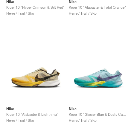
FIELD GENERAL
CRAZE
ADIRACER
MULE
471
GEL-CUMULUS 16
G.T. CUT
FORCE 58
TEKKIRA CUP
508
JORDAN
Nike
Nike
Kiger 10 "Hyper Crimson & Silt Red"
Kiger 10 "Alabaster & Total Orange"
Herre / Trail / Sko
Herre / Trail / Sko
KILLSHOT 2
MOTO 2K
ITALIA
LEGACY 312
ALLERDALE
G.T. FUTURE
PS8
ALOHA SUPER
600
TOTAL 90
PHENOMENA
FORUM
JUMPMAN JACK
2000
VERTEBRAE
808
AVA ROVER
1000
HAMBURG
204L
AIR MAX 95
933
MIND
860V2
AIR RIFT
Nike
Nike
Kiger 10 "Alabaster & Lightning"
Kiger 10 "Glacier Blue & Dusty Cactus"
Herre / Trail / Sko
Herre / Trail / Sko