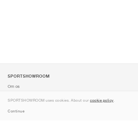
SPORTSHOWROOM
Om os
Kontakt
SPORTSHOWROOM uses cookies. About our
cookie policy
.
Sitemap
Continue
Mærker
Nike