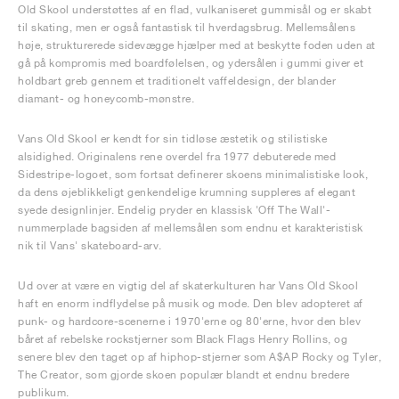
Old Skool understøttes af en flad, vulkaniseret gummisål og er skabt
til skating, men er også fantastisk til hverdagsbrug. Mellemsålens
høje, strukturerede sidevægge hjælper med at beskytte foden uden at
gå på kompromis med boardfølelsen, og ydersålen i gummi giver et
holdbart greb gennem et traditionelt vaffeldesign, der blander
diamant- og honeycomb-mønstre.
Vans Old Skool er kendt for sin tidløse æstetik og stilistiske
alsidighed. Originalens rene overdel fra 1977 debuterede med
Sidestripe-logoet, som fortsat definerer skoens minimalistiske look,
da dens øjeblikkeligt genkendelige krumning suppleres af elegant
syede designlinjer. Endelig pryder en klassisk 'Off The Wall'-
nummerplade bagsiden af mellemsålen som endnu et karakteristisk
nik til Vans' skateboard-arv.
Ud over at være en vigtig del af skaterkulturen har Vans Old Skool
haft en enorm indflydelse på musik og mode. Den blev adopteret af
punk- og hardcore-scenerne i 1970'erne og 80'erne, hvor den blev
båret af rebelske rockstjerner som Black Flags Henry Rollins, og
senere blev den taget op af hiphop-stjerner som A$AP Rocky og Tyler,
The Creator, som gjorde skoen populær blandt et endnu bredere
publikum.