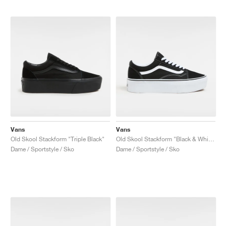
Vans
Vans
Old Skool Stackform "Triple Black"
Old Skool Stackform "Black & White"
Dame / Sportstyle / Sko
Dame / Sportstyle / Sko