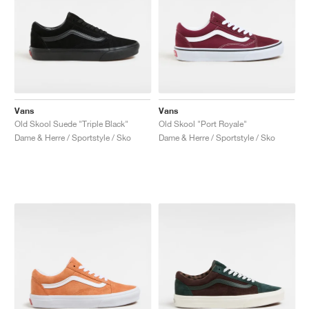
Vans
Vans
Old Skool Suede "Triple Black"
Old Skool "Port Royale"
Dame & Herre / Sportstyle / Sko
Dame & Herre / Sportstyle / Sko