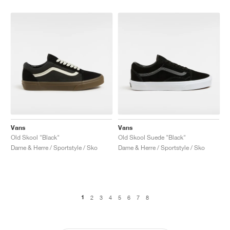
Vans
Vans
Old Skool "Black"
Old Skool Suede "Black"
Dame & Herre / Sportstyle / Sko
Dame & Herre / Sportstyle / Sko
1
2
3
4
5
6
7
8