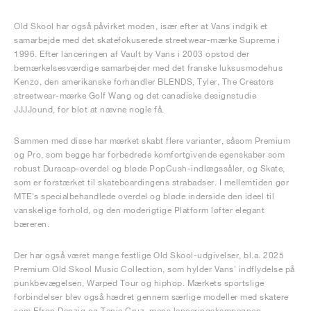
Old Skool har også påvirket moden, især efter at Vans indgik et
samarbejde med det skatefokuserede streetwear-mærke Supreme i
1996. Efter lanceringen af Vault by Vans i 2003 opstod der
bemærkelsesværdige samarbejder med det franske luksusmodehus
Kenzo, den amerikanske forhandler BLENDS, Tyler, The Creators
streetwear-mærke Golf Wang og det canadiske designstudie
JJJJound, for blot at nævne nogle få.
Sammen med disse har mærket skabt flere varianter, såsom Premium
og Pro, som begge har forbedrede komfortgivende egenskaber som
robust Duracap-overdel og bløde PopCush-indlægssåler, og Skate,
som er forstærket til skateboardingens strabadser. I mellemtiden gør
MTE's specialbehandlede overdel og bløde inderside den ideel til
vanskelige forhold, og den moderigtige Platform løfter elegant
bæreren.
Der har også været mange festlige Old Skool-udgivelser, bl.a. 2025
Premium Old Skool Music Collection, som hylder Vans' indflydelse på
punkbevægelsen, Warped Tour og hiphop. Mærkets sportslige
forbindelser blev også hædret gennem særlige modeller med skatere
som Efron Danzig og Tania Cruz, mens lanceringskampagnen