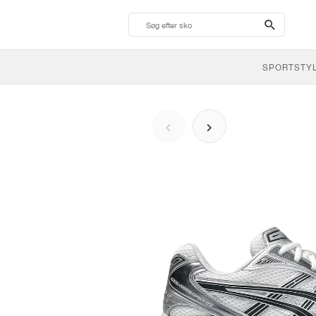
search-
btn
SPORTSTY