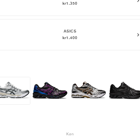
kr1.350
ASICS
kr1.400
Køn