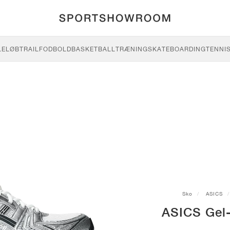
LE
LØB
TRAIL
FODBOLD
BASKETBALL
TRÆNING
SKATEBOARDING
TENNI
Sko
ASICS
ASICS Gel