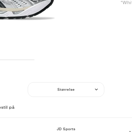
"Whi
Størrelse
stil på
JD Sports