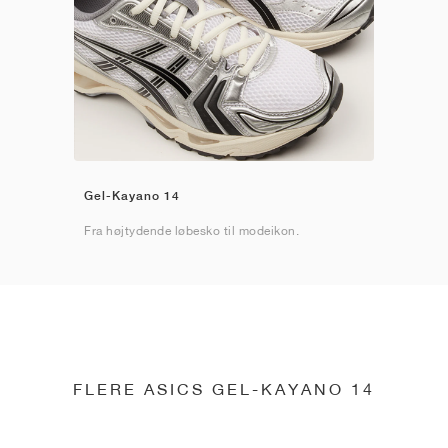
Gel-Kayano 14
Fra højtydende løbesko til modeikon.
FLERE ASICS GEL-KAYANO 14