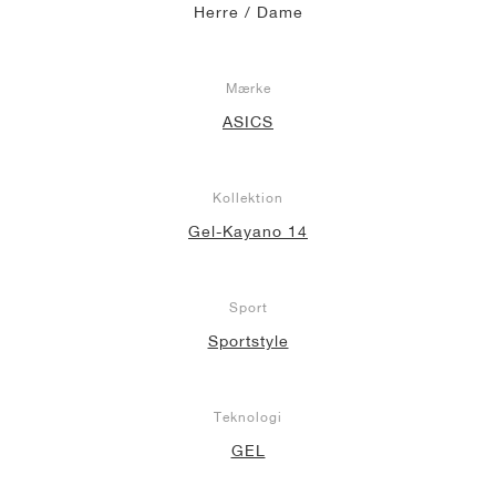
Herre / Dame
Mærke
ASICS
Kollektion
Gel-Kayano 14
Sport
Sportstyle
Teknologi
GEL