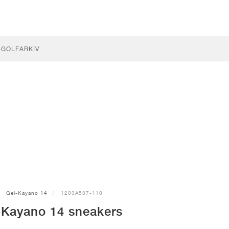
S
GOLF
ARKIV
Gel-Kayano 14
1203A537-110
-Kayano 14 sneakers