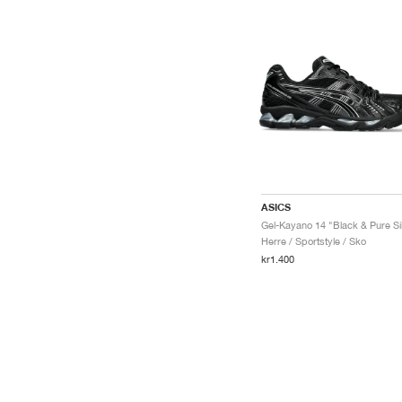
ASICS
Herre / Sportstyle / Sko
kr1.400