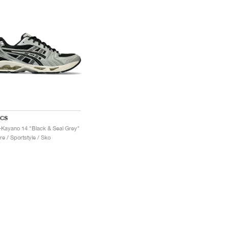
ICS
-Kayano 14 "Black & Seal Grey"
re / Sportstyle / Sko