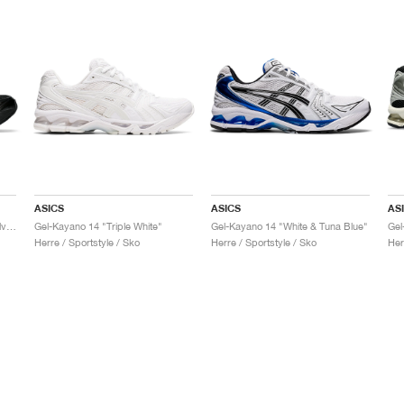
ASICS
ASICS
AS
Gel-Kayano 14 "Black & Pure Silver"
Gel-Kayano 14 "Triple White"
Gel-Kayano 14 "White & Tuna Blue"
Gel
Herre / Sportstyle / Sko
Herre / Sportstyle / Sko
Her