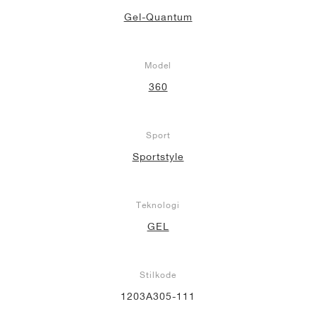
Gel-Quantum
Model
360
Sport
Sportstyle
Teknologi
GEL
Stilkode
1203A305-111