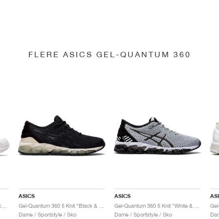
FLERE ASICS GEL-QUANTUM 360
ASICS
ASICS
AS
Gel-Quantum 360 6 "White & Techno Cyan"
Gel-Quantum 360 5 Knit "Black & Cozy Pink"
Gel-Quantum 360 5 Knit "White & Black"
Dame / Sportstyle / Sko
Dame / Sportstyle / Sko
Dam