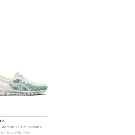
ICS
Gel-Quantum 360 CM "Cream & Huddle Yellow"
e / Sportstyle / Sko