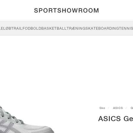
LE
LØB
TRAIL
FODBOLD
BASKETBALL
TRÆNING
SKATEBOARDING
TENNI
Sko
ASICS
G
ASICS Ge