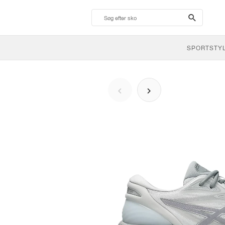
search-
btn
SPORTSTY