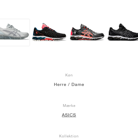
Køn
Herre / Dame
Mærke
ASICS
Kollektion