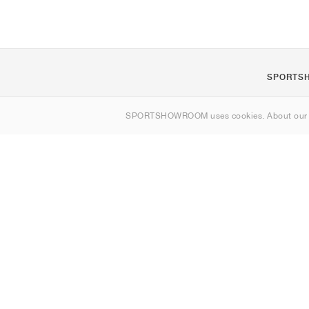
SPORTS
Om os
SPORTSHOWROOM uses cookies. About ou
Kontakt
Sitemap