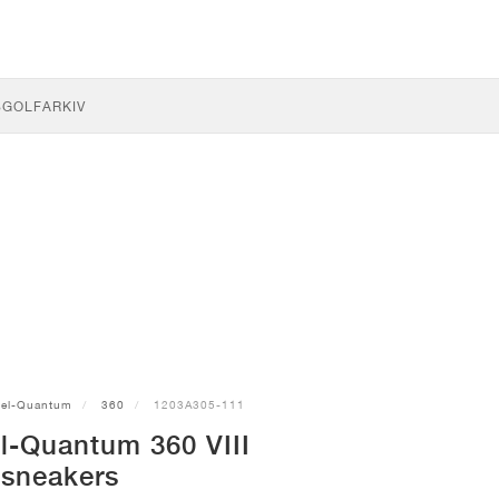
S
GOLF
ARKIV
el-Quantum
360
1203A305-111
l-Quantum 360 VIII
sneakers