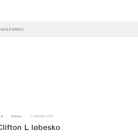
S
GOLF
ARKIV
KA
Clifton
1160050-OST
lifton L løbesko