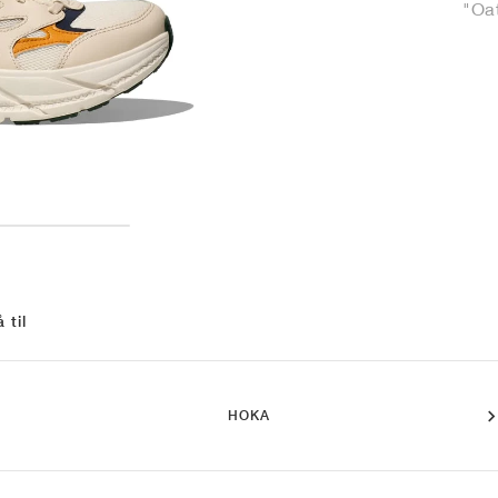
"Oat
 til
HOKA