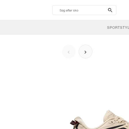
search-
btn
SPORTSTY