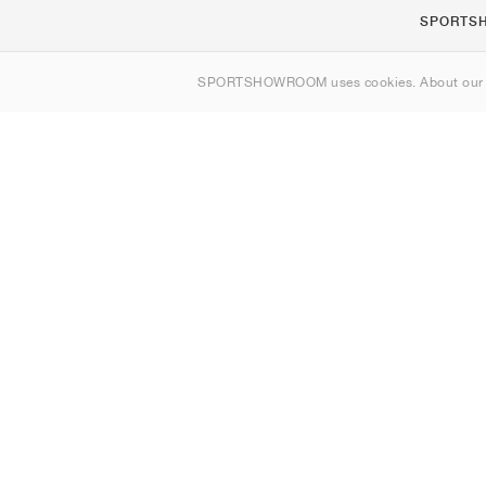
SPORTS
Om os
SPORTSHOWROOM uses cookies. About ou
Kontakt
Sitemap