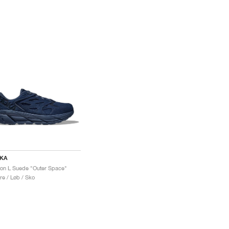
KA
fton L Suede "Outer Space"
re / Løb / Sko