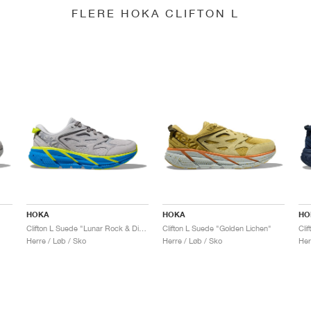
FLERE HOKA CLIFTON L
HOKA
HOKA
HO
Clifton L Suede "Lunar Rock & Diva Blue"
Clifton L Suede "Golden Lichen"
Cli
Herre / Løb / Sko
Herre / Løb / Sko
Her