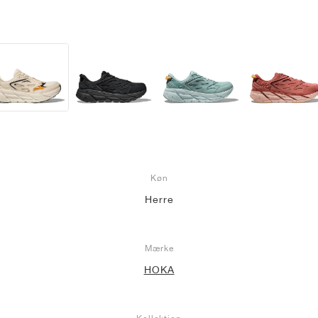
Køn
Herre
Mærke
HOKA