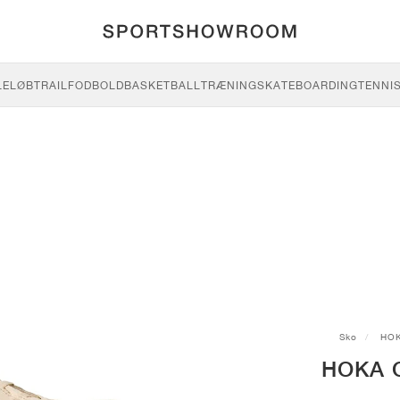
LE
LØB
TRAIL
FODBOLD
BASKETBALL
TRÆNING
SKATEBOARDING
TENNI
Sko
HO
HOKA C