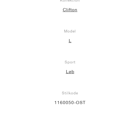
Kollektion
Clifton
Model
L
Sport
Løb
Stilkode
1160050-OST