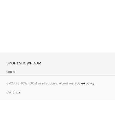
SPORTSHOWROOM
Om os
Kontakt
SPORTSHOWROOM uses cookies. About our
cookie policy
.
Sitemap
Continue
Mærker
Nike