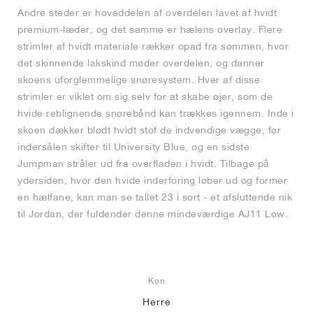
Andre steder er hoveddelen af overdelen lavet af hvidt
premium-læder, og det samme er hælens overlay. Flere
strimler af hvidt materiale rækker opad fra sømmen, hvor
det skinnende lakskind møder overdelen, og danner
skoens uforglemmelige snøresystem. Hver af disse
strimler er viklet om sig selv for at skabe øjer, som de
hvide reblignende snørebånd kan trækkes igennem. Inde i
skoen dækker blødt hvidt stof de indvendige vægge, før
indersålen skifter til University Blue, og en sidste
Jumpman stråler ud fra overfladen i hvidt. Tilbage på
ydersiden, hvor den hvide inderforing løber ud og former
en hælfane, kan man se tallet 23 i sort - et afsluttende nik
til Jordan, der fuldender denne mindeværdige AJ11 Low.
Køn
Herre