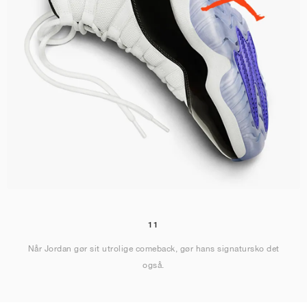
11
Når Jordan gør sit utrolige comeback, gør hans signatursko det
også.