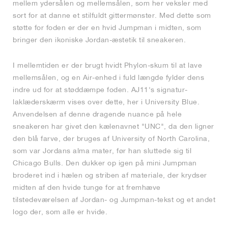
mellem ydersålen og mellemsålen, som her veksler med
sort for at danne et stilfuldt gittermønster. Med dette som
støtte for foden er der en hvid Jumpman i midten, som
bringer den ikoniske Jordan-æstetik til sneakeren.
I mellemtiden er der brugt hvidt Phylon-skum til at lave
mellemsålen, og en Air-enhed i fuld længde fylder dens
indre ud for at støddæmpe foden. AJ11's signatur-
laklæderskærm vises over dette, her i University Blue.
Anvendelsen af denne dragende nuance på hele
sneakeren har givet den kælenavnet "UNC", da den ligner
den blå farve, der bruges af University of North Carolina,
som var Jordans alma mater, før han sluttede sig til
Chicago Bulls. Den dukker op igen på mini Jumpman
broderet ind i hælen og striben af materiale, der krydser
midten af den hvide tunge for at fremhæve
tilstedeværelsen af Jordan- og Jumpman-tekst og et andet
logo der, som alle er hvide.