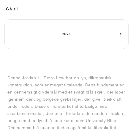
FIELD GENERAL
CRAZE
ADIRACER
MULE
471
GEL-CUMULUS 16
G.T. CUT
FORCE 58
TEKKIRA CUP
508
JORDAN
Gå til
KILLSHOT 2
MOTO 2K
ITALIA
LEGACY 312
ALLERDALE
G.T. FUTURE
PS8
ALOHA SUPER
600
TOTAL 90
PHENOMENA
FORUM
JUMPMAN JACK
2000
VERTEBRAE
808
Nike
AVA ROVER
1000
HAMBURG
204L
AIR MAX 95
933
MIND
860V2
Denne Jordan 11 Retro Low har en lys, dikromatisk
AIR RIFT
konstruktion, som er meget tiltalende. Dens fundament er
en gennemsigtig ydersål med et svagt blåt skær, der løber
igennem den, og bølgede grebslinjer, der giver trækkraft
under foden. Disse er forstærket af to bælge med
sildebensmønster, den ene i forfoden, den anden i hælen,
begge med en lyseblå tone kendt som University Blue.
Den samme blå nuance findes også på kulfiberskaftet