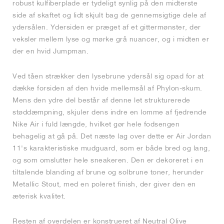
robust kulfiberplade er tydeligt synlig på den midterste
side af skaftet og lidt skjult bag de gennemsigtige dele af
ydersålen. Ydersiden er præget af et gittermønster, der
veksler mellem lyse og mørke grå nuancer, og i midten er
der en hvid Jumpman.
Ved tåen strækker den lysebrune ydersål sig opad for at
dække forsiden af den hvide mellemsål af Phylon-skum.
Mens den ydre del består af denne let strukturerede
støddæmpning, skjuler dens indre en lomme af fjedrende
Nike Air i fuld længde, hvilket gør hele fodsengen
behagelig at gå på. Det næste lag over dette er Air Jordan
11's karakteristiske mudguard, som er både bred og lang,
og som omslutter hele sneakeren. Den er dekoreret i en
tiltalende blanding af brune og solbrune toner, herunder
Metallic Stout, med en poleret finish, der giver den en
æterisk kvalitet.
Resten af overdelen er konstrueret af Neutral Olive