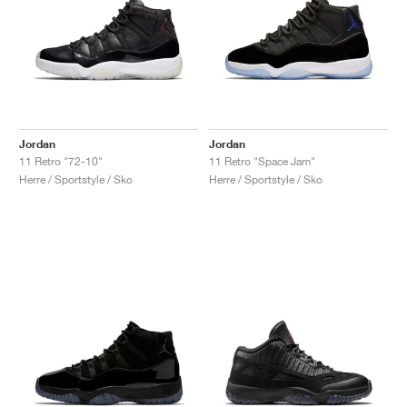
Jordan
Jordan
11 Retro "72-10"
11 Retro "Space Jam"
Herre / Sportstyle / Sko
Herre / Sportstyle / Sko