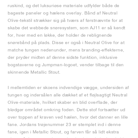
ruskind, og det luksuriøse materiale udfylder både de
bageste paneler og hælens overlay. Bånd af Neutral
Olive-tekstil strækker sig på tværs af førstnævnte for at
skabe det webbede snøresystem, som AJ11 er så kendt
for, hver med en løkke, der holder de reblignende
snørebånd på plads. Disse er også i Neutral Olive for at
matche tungen nedenunder, mens branding-effekterne,
der pryder midten af denne sidste funktion, inklusive
bogstaverne og Jumpman-logoet, vender tilbage til den
skinnende Metallic Stout.
I mellemtiden er skoens indvendige vægge, undersiden af
tungen og indersålen alle dækket af et fløjlsagtigt Neutral
Olive-materiale, hvilket skaber en blid overflade, der
blødgør området omkring foden. Dette stof fortsætter ud
over toppen af kraven ved hælen, hvor det danner en lille
fane. Jordans trøjenummer 23 er stemplet ind i denne
fane, igen i Metallic Stout, og farven får så lidt ekstra