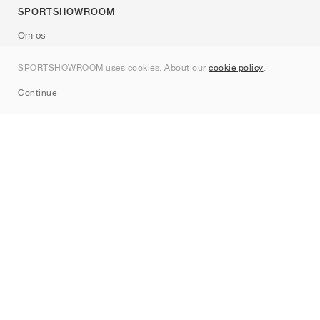
SPORTSHOWROOM
Om os
Kontakt
SPORTSHOWROOM uses cookies. About our
cookie policy
.
Sitemap
Continue
Mærker
Nike
Jordan
adidas
New Balance
ASICS
PUMA
Converse
Vans
Hoka