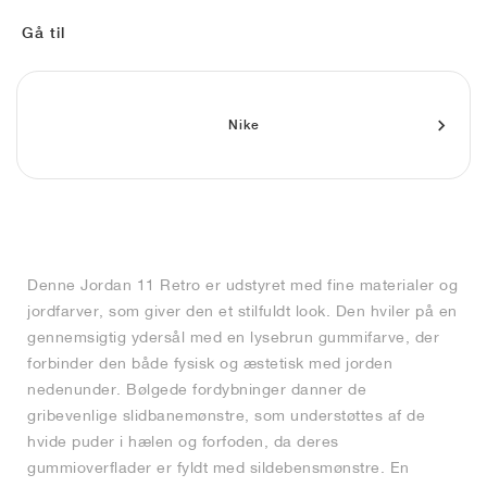
FIELD GENERAL
CRAZE
ADIRACER
MULE
471
GEL-CUMULUS 16
G.T. CUT
FORCE 58
TEKKIRA CUP
508
JORDAN
Gå til
KILLSHOT 2
MOTO 2K
ITALIA
LEGACY 312
ALLERDALE
G.T. FUTURE
PS8
ALOHA SUPER
600
TOTAL 90
PHENOMENA
FORUM
JUMPMAN JACK
2000
VERTEBRAE
808
Nike
AVA ROVER
1000
HAMBURG
204L
AIR MAX 95
933
MIND
860V2
Denne Jordan 11 Retro er udstyret med fine materialer og
AIR RIFT
jordfarver, som giver den et stilfuldt look. Den hviler på en
gennemsigtig ydersål med en lysebrun gummifarve, der
forbinder den både fysisk og æstetisk med jorden
nedenunder. Bølgede fordybninger danner de
gribevenlige slidbanemønstre, som understøttes af de
hvide puder i hælen og forfoden, da deres
gummioverflader er fyldt med sildebensmønstre. En