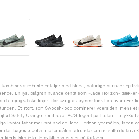
kombinerer robuste detaljer med bløde, naturlige nuancer og livlig
seende. En lys, blågrøn nuance kendt som »Jade Horizon« dækker 
rende topografiske linjer, der svinger asymmetrisk hen over overf
ungen. Et stort, sort Swoosh-logo dominerer ydersiden, mens et
strejf af Safety Orange fremhæver ACG-logoet på hælen. To tykke 
ge kanter løber markant ned ad Jade Horizon-ydersålen, inden 
er den bageste del af mellemsålen, afrunder denne stilfulde farve
karakteristiske tekstilomviklingsmønster på forfoden.