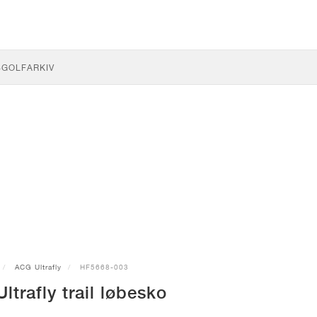
S
GOLF
ARKIV
ACG Ultrafly
HF5668-003
ltrafly trail løbesko