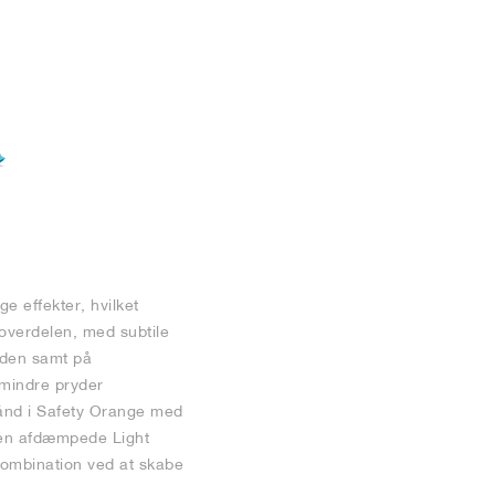
e effekter, hvilket
overdelen, med subtile
laden samt på
 mindre pryder
bånd i Safety Orange med
den afdæmpede Light
kombination ved at skabe