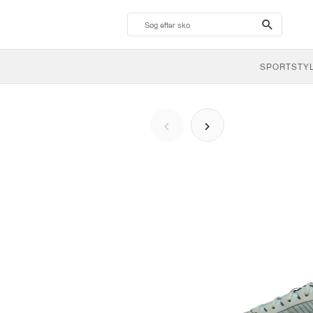
search-
btn
SPORTSTY