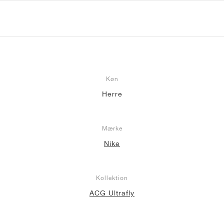
Køn
Herre
Mærke
Nike
Kollektion
ACG Ultrafly