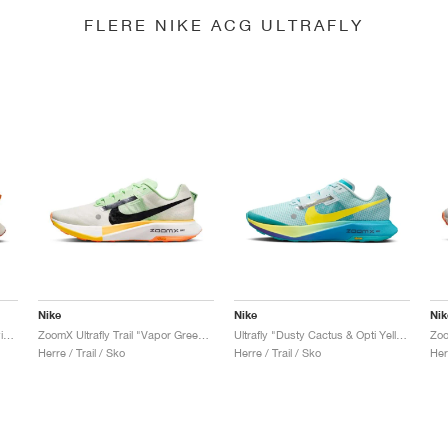
FLERE NIKE ACG ULTRAFLY
Nike
Nike
Nik
ZoomX Ultrafly Trail "White & Vivid Grape"
ZoomX Ultrafly Trail "Vapor Green & Laser Orange"
Ultrafly "Dusty Cactus & Opti Yellow"
Zoo
Herre / Trail / Sko
Herre / Trail / Sko
Her