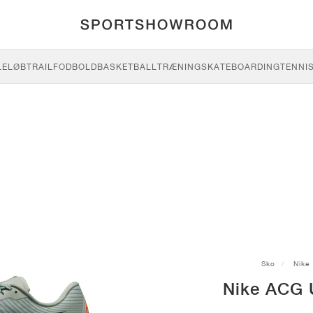
LE
LØB
TRAIL
FODBOLD
BASKETBALL
TRÆNING
SKATEBOARDING
TENNI
Sko
Nike
Nike ACG U