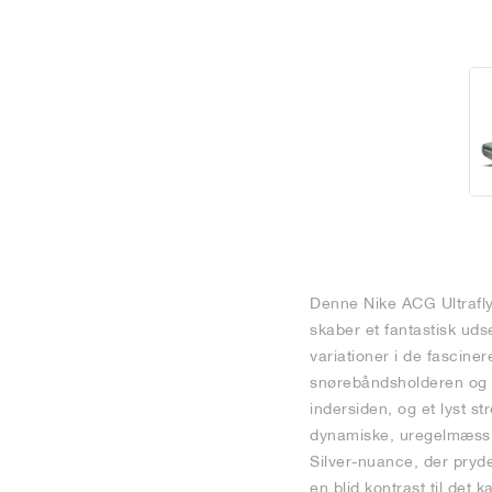
Denne Nike ACG Ultrafly 
skaber et fantastisk ud
variationer i de fascine
snørebåndsholderen og t
indersiden, og et lyst 
dynamiske, uregelmæssi
Silver-nuance, der pryd
en blid kontrast til det 