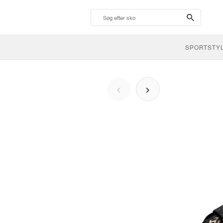
search-
btn
SPORTSTY