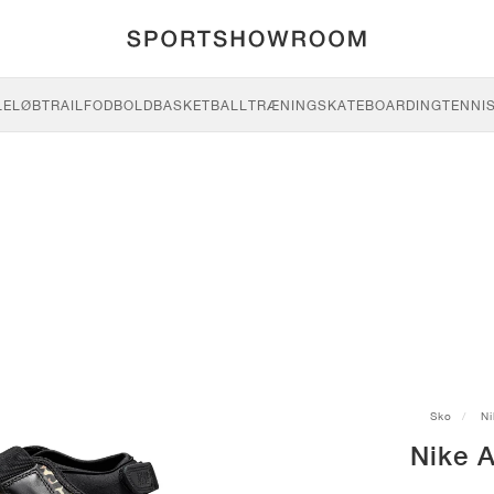
LE
LØB
TRAIL
FODBOLD
BASKETBALL
TRÆNING
SKATEBOARDING
TENNI
Sko
Ni
Nike A