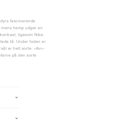
edyrs fascinerende
nt, mens hamp udgør en
kontrast, ligesom Nike-
ttede tå. Under foden er
ål er helt sorte. »Air«-
pfarve på den sorte