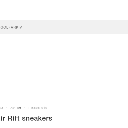
S
GOLF
ARKIV
ke
Air Rift
IR5696-010
ir Rift sneakers