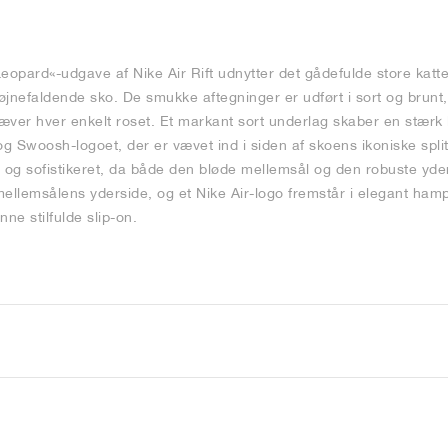
eopard«-udgave af Nike Air Rift udnytter det gådefulde store katt
 iøjnefaldende sko. De smukke aftegninger er udført i sort og bru
æver hver enkelt roset. Et markant sort underlag skaber en stærk 
 Swoosh-logoet, der er vævet ind i siden af skoens ikoniske spli
 og sofistikeret, da både den bløde mellemsål og den robuste yders
 mellemsålens yderside, og et Nike Air-logo fremstår i elegant ham
ne stilfulde slip-on.