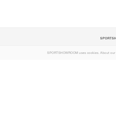
SPORTS
Om os
SPORTSHOWROOM uses cookies. About ou
Kontakt
Sitemap