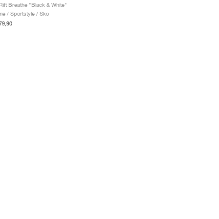
 Rift Breathe "Black & White"
e / Sportstyle / Sko
79,90