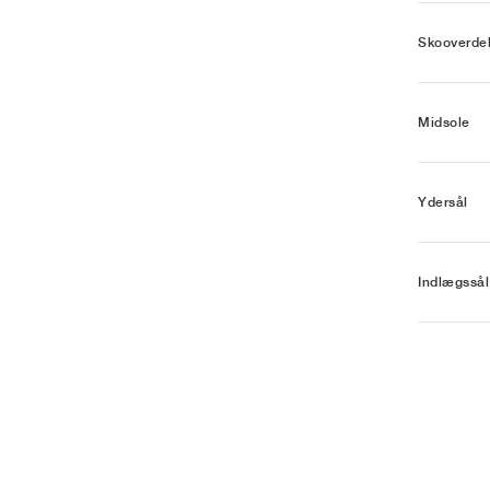
Skooverde
Midsole
Ydersål
Indlægssål 