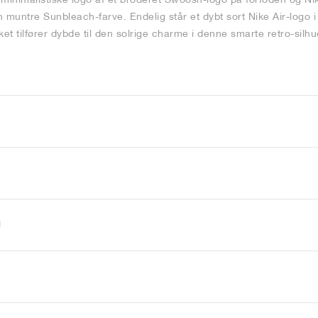
untre Sunbleach-farve. Endelig står et dybt sort Nike Air-logo i 
lket tilfører dybde til den solrige charme i denne smarte retro-silhu
l