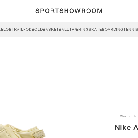
LE
LØB
TRAIL
FODBOLD
BASKETBALL
TRÆNING
SKATEBOARDING
TENNI
Sko
Ni
Nike A