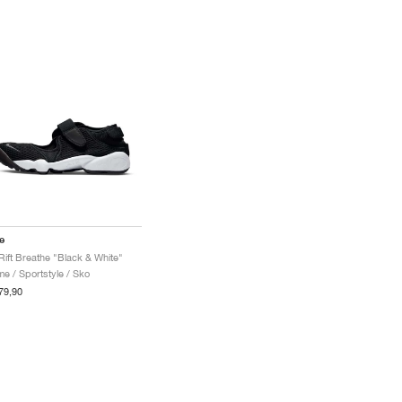
e
 Rift Breathe "Black & White"
e / Sportstyle / Sko
79,90