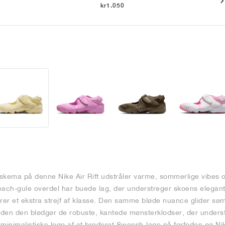
kr1.050
skema på denne Nike Air Rift udstråler varme, sommerlige vibes og
bleach-gule overdel har buede lag, der understreger skoens elegan
fører et ekstra strejf af klasse. Den samme bløde nuance glider s
inden den blødgør de robuste, kantede mønsterklodser, der underst
 minimalistiske logo af et broderet Swoosh-logo på forfoden og N