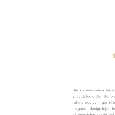
Det solbeskinnede farve
stilfuldt look. Den Sun
raffinerede syninger til
bølgende designlinjer, 
på overdelen består det