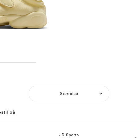
Størrelse
stil på
JD Sports