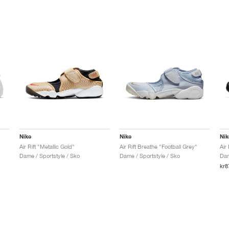
Nike
Nike
Nik
Air Rift "Metallic Gold"
Air Rift Breathe "Football Grey"
Air
Dame / Sportstyle / Sko
Dame / Sportstyle / Sko
Dam
kr8