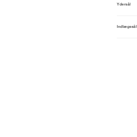
Ydersål
Indlægssål 