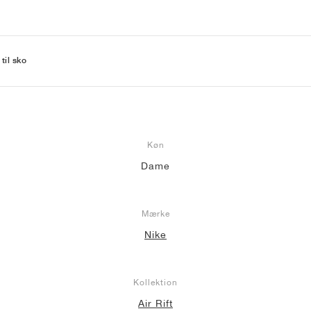
til sko
Køn
Dame
Mærke
Nike
Kollektion
Air Rift