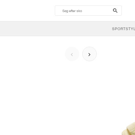
search-
btn
SPORTSTY