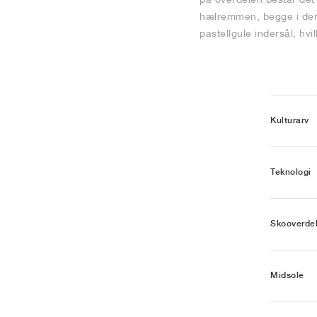
hælremmen, begge i den m
pastellgule indersål, hvi
Kulturarv
Teknologi
Skooverde
Midsole