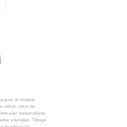
 giver et elegant,
te udtryk, mens de
ømløst over mellemsålens
øtter ydersålen. Tilbage
ike-bogstaver på