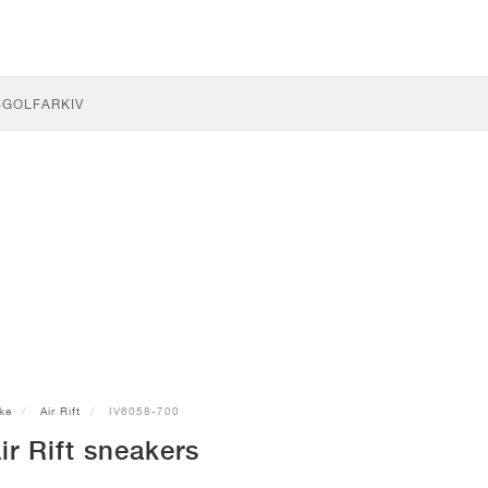
S
GOLF
ARKIV
ke
Air Rift
IV6058-700
ir Rift sneakers