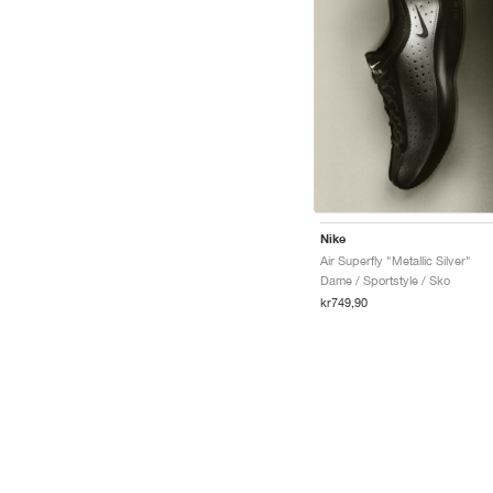
Nike
Air Superfly "Metallic Silver"
Dame / Sportstyle / Sko
kr749,90