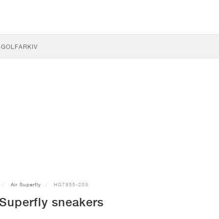
S
GOLF
ARKIV
Air Superfly
HQ7955-203
 Superfly sneakers