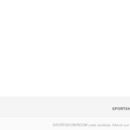
SPORTS
Om os
SPORTSHOWROOM uses cookies. About ou
Kontakt