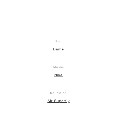
Køn
Dame
Mærke
Nike
Kollektion
Air Superfly