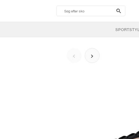
search-
btn
SPORTSTY