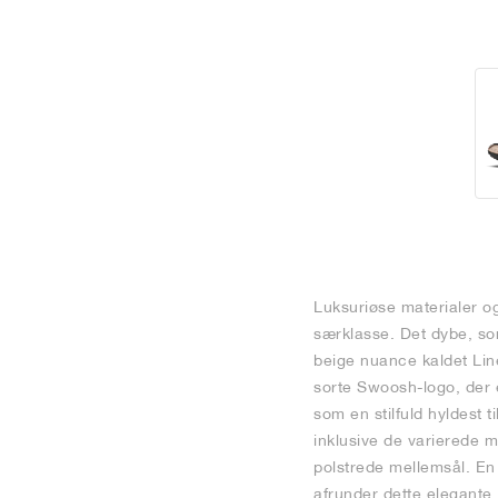
Luksuriøse materialer og
særklasse. Det dybe, sor
beige nuance kaldet Lin
sorte Swoosh-logo, der e
som en stilfuld hyldest 
inklusive de varierede 
polstrede mellemsål. En b
afrunder dette elegante,