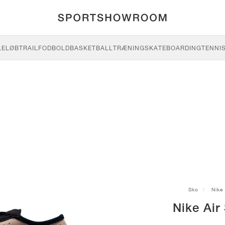
LE
LØB
TRAIL
FODBOLD
BASKETBALL
TRÆNING
SKATEBOARDING
TENNI
Sko
Nike
Nike Air