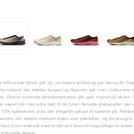
 raffinerede farver går op i en højere enhed og gør denne Air Super
te ruskind, der dækker tungen og tåpartiet, går over i luksuriøse 
en. Denne vindende farvekombination går igen overalt på skoen, li
r vævet ind i den ydre hæl, til de Linen-farvede grebspuder, der 
til Y2K-spikeskoen, som den elegante silhuet er baseret på. Resten 
mønstre, der skærer markant tværs over ydersålen, og de svungne 
lød Linen-indersål med et lille sort Swoosh-logo tilføjer et sidste 
 tofarvede design.