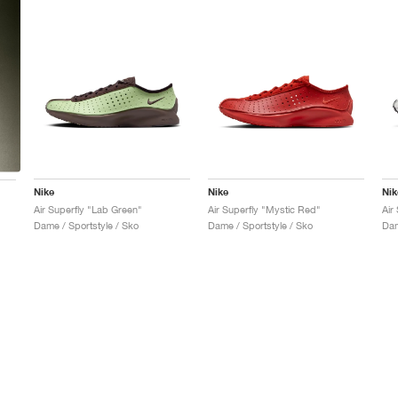
Nike
Nike
Nik
Air Superfly "Lab Green"
Air Superfly "Mystic Red"
Air
Dame / Sportstyle / Sko
Dame / Sportstyle / Sko
Dam