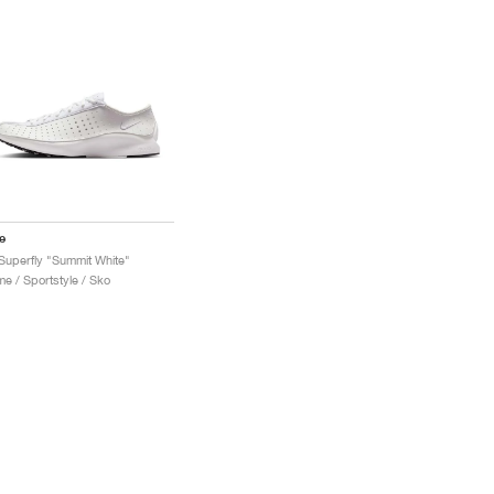
e
 Superfly "Summit White"
e / Sportstyle / Sko