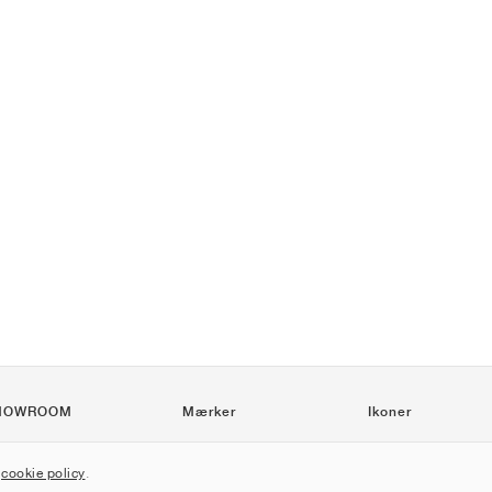
HOWROOM
Mærker
Ikoner
Nike
Air Force 1
r
cookie policy
.
Jordan
Jordan 1