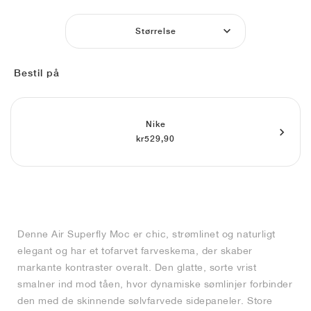
FIELD GENERAL
CRAZE
ADIRACER
MULE
471
GEL-CUMULUS 16
G.T. CUT
FORCE 58
TEKKIRA CUP
508
JORDAN
Størrelse
KILLSHOT 2
MOTO 2K
ITALIA
LEGACY 312
ALLERDALE
G.T. FUTURE
PS8
ALOHA SUPER
600
Bestil på
TOTAL 90
PHENOMENA
FORUM
JUMPMAN JACK
2000
VERTEBRAE
808
AVA ROVER
1000
HAMBURG
204L
AIR MAX 95
933
Nike
kr529,90
MIND
860V2
AIR RIFT
Denne Air Superfly Moc er chic, strømlinet og naturligt
elegant og har et tofarvet farveskema, der skaber
markante kontraster overalt. Den glatte, sorte vrist
smalner ind mod tåen, hvor dynamiske sømlinjer forbinder
den med de skinnende sølvfarvede sidepaneler. Store