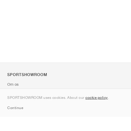
SPORTSHOWROOM
Om os
Kontakt
SPORTSHOWROOM uses cookies. About our
cookie policy
.
Sitemap
Continue
Mærker
Nike