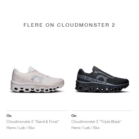
FLERE ON CLOUDMONSTER 2
On
On
Cloudmonster 2 "Sand & Frost"
Cloudmonster 2 "Triple Black"
Herre / Løb / Sko
Herre / Løb / Sko