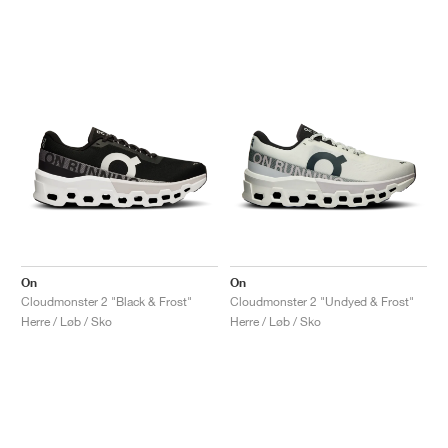
On
On
Cloudmonster 2 "Black & Frost"
Cloudmonster 2 "Undyed & Frost"
Herre / Løb / Sko
Herre / Løb / Sko