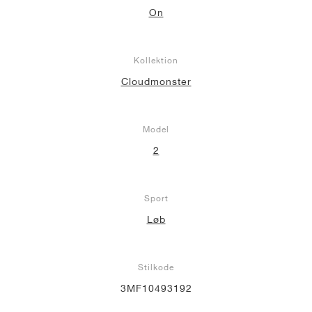
On
Kollektion
Cloudmonster
Model
2
Sport
Løb
Stilkode
3MF10493192