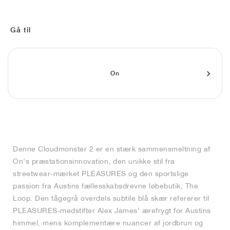
FIELD GENERAL
CRAZE
ADIRACER
MULE
471
GEL-CUMULUS 16
G.T. CUT
FORCE 58
TEKKIRA CUP
508
JORDAN
KILLSHOT 2
MOTO 2K
ITALIA
LEGACY 312
ALLERDALE
G.T. FUTURE
PS8
ALOHA SUPER
600
Gå til
TOTAL 90
PHENOMENA
FORUM
JUMPMAN JACK
2000
VERTEBRAE
808
On
AVA ROVER
1000
HAMBURG
204L
AIR MAX 95
933
MIND
860V2
AIR RIFT
Denne Cloudmonster 2 er en stærk sammensmeltning af
On's præstationsinnovation, den unikke stil fra
streetwear-mærket PLEASURES og den sportslige
passion fra Austins fællesskabsdrevne løbebutik, The
Loop. Den tågegrå overdels subtile blå skær refererer til
PLEASURES-medstifter Alex James' ærefrygt for Austins
himmel, mens komplementære nuancer af jordbrun og