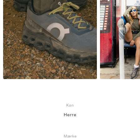
Køn
Herre
Mærke