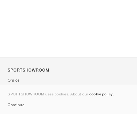
SPORTSHOWROOM
Om os
Kontakt
SPORTSHOWROOM uses cookies. About our
cookie policy
.
Sitemap
Continue
Mærker
Nike
Jordan