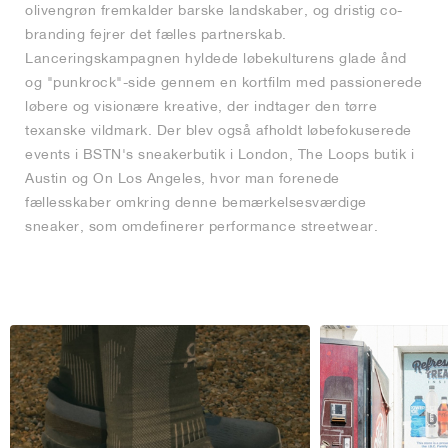
olivengrøn fremkalder barske landskaber, og dristig co-
branding fejrer det fælles partnerskab.
Lanceringskampagnen hyldede løbekulturens glade ånd
og "punkrock"-side gennem en kortfilm med passionerede
løbere og visionære kreative, der indtager den tørre
texanske vildmark. Der blev også afholdt løbefokuserede
events i BSTN's sneakerbutik i London, The Loops butik i
Austin og On Los Angeles, hvor man forenede
fællesskaber omkring denne bemærkelsesværdige
sneaker, som omdefinerer performance streetwear.