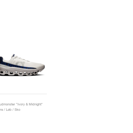
udmonster "Ivory & Midnight"
re / Løb / Sko