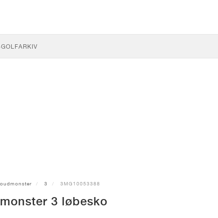
S
GOLF
ARKIV
loudmonster
3
3MG10053388
monster 3 løbesko