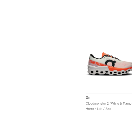
On
Cloudmonster 2 "White & Flame
Herre / Løb / Sko