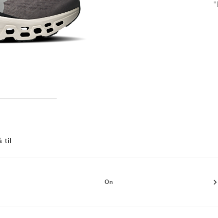
"
 til
On