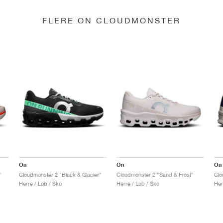
FLERE ON CLOUDMONSTER
On
On
On
"
Cloudmonster 2 "Black & Glacier"
Cloudmonster 2 "Sand & Frost"
Clo
Herre / Løb / Sko
Herre / Løb / Sko
Her