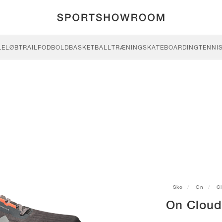
LE
LØB
TRAIL
FODBOLD
BASKETBALL
TRÆNING
SKATEBOARDING
TENNI
Sko
On
C
On Cloud