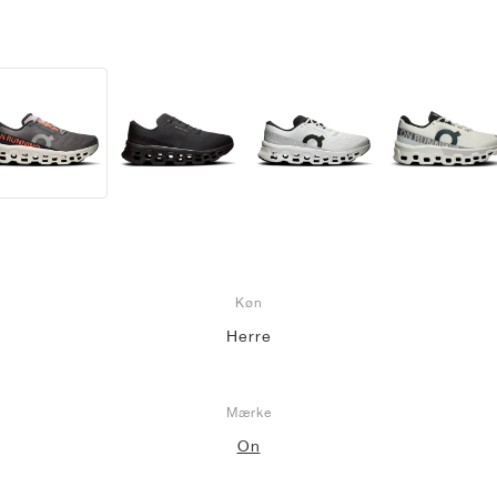
Køn
Herre
Mærke
On