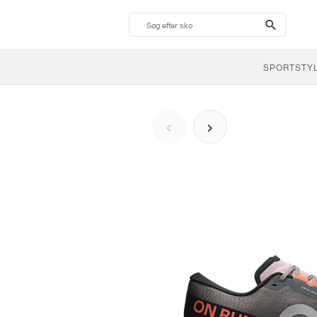
search-
btn
SPORTSTY