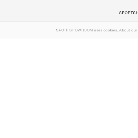
SPORTS
Om os
SPORTSHOWROOM uses cookies. About ou
Kontakt
Sitemap