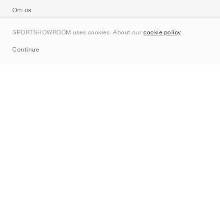
Om os
Kontakt
SPORTSHOWROOM uses cookies. About our
cookie policy
.
Sitemap
Continue
Mærker
Nike
Jordan
adidas
New Balance
ASICS
PUMA
Converse
Vans
Hoka
Salomon