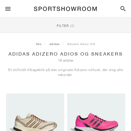
SPORTSTYLE
FILTER
(2)
LØB
ALL
NIKE
AIR MAX
ADIDAS
JORDAN
NEW BALANCE
ASICS
PUMA
Sko
adidas
Adizero Adios OG
ADIDAS ADIZERO ADIOS OG SNEAKERS
TRAIL
MÆRKER
ALL
NIKE
ADIDAS
NEW BALANCE
ASICS
PUMA
MÆRKER
ALL
DUNK
ALL
1
ALL
SAMBA
ALL
1
ALL
327
ALL
GEL-KAYANO 14
ALL
SUEDE
16 artikler
Et stilfuldt tilbageblik på den originale Adizero-silhuet, der slog alle
FODBOLD
ALL
NIKE
ADIDAS
NEW BALANCE
ASICS
PUMA
MÆRKER
AIR FORCE 1
90
GAZELLE
2
550
GEL-KAYANO 20
SUEDE XL
ALL
ON
ALL
ALPHAFLY
ALL
4DFWD
ALL
FRESH FOAM X 1080
ALL
GEL-NIMBUS
ALL
DEVIATE NITRO™
ALL
ON
rekorder.
BASKETBALL
ALL
NIKE
ADIDAS
PUMA
NEW BALANCE
BLAZER
95
SUPERSTAR
3
530
GEL-NIMBUS 10.1
PALERMO
CONVERSE
VAPORFLY
SUPERNOVA
FRESH FOAM X 860
GEL-KAYANO
DEVIATE NITRO™ ELITE
HOKA
ALL
ULTRAFLY
ALL
TERREX AGRAVIC
ALL
FRESH FOAM X HIERRO
ALL
GEL-VENTURE
ALL
VOYAGE NITRO
ON
TRÆNING
ALL
NIKE
JORDAN
ADIDAS
PUMA
NEW BALANCE
CORTEZ
97
HANDBALL SPEZIAL
4
2002R
GEL-NIMBUS 9
SPEEDCAT
VANS
ZOOM FLY
ADISTAR
FRESH FOAM X 880
GEL-CUMULUS
FAST-R NITRO™ ELITE
SAUCONY
ZEGAMA
TERREX SOULSTRIDE
FRESH FOAM X GAROÉ
GEL-TRABUCO
FAST TRAC NITRO
HOKA
ALL
MERCURIAL
ALL
PREDATOR
ALL
FUTURE
ALL
TEKELA
SKATEBOARDING
ALL
NIKE
ADIDAS
MÆRKER
VOMERO 5
PLUS
CAMPUS 00S
5
1906
GEL-NYC
MOSTRO
HOKA
PEGASUS
ULTRABOOST
FRESH FOAM X MORE
GT-2000
MAGMAX NITRO™
MIZUNO
WILDHORSE
TERREX TRACEROCKER
NITREL
GEL-SONOMA
SALOMON
TIEMPO
F50
ULTRA
FURON
ALL
KOBE
ALL
LUKA
ALL
ANTHONY EDWARDS
ALL
LAMELO
ALL
KAWHI