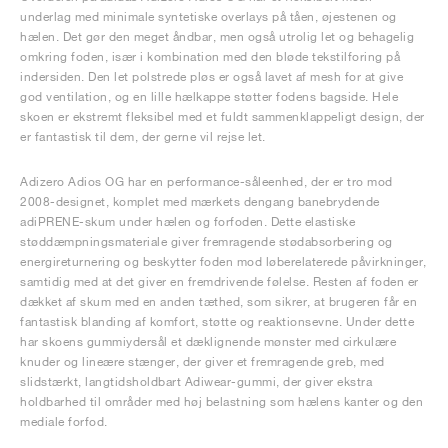
underlag med minimale syntetiske overlays på tåen, øjestenen og
hælen. Det gør den meget åndbar, men også utrolig let og behagelig
omkring foden, især i kombination med den bløde tekstilforing på
indersiden. Den let polstrede pløs er også lavet af mesh for at give
god ventilation, og en lille hælkappe støtter fodens bagside. Hele
skoen er ekstremt fleksibel med et fuldt sammenklappeligt design, der
er fantastisk til dem, der gerne vil rejse let.
Adizero Adios OG har en performance-såleenhed, der er tro mod
2008-designet, komplet med mærkets dengang banebrydende
adiPRENE-skum under hælen og forfoden. Dette elastiske
støddæmpningsmateriale giver fremragende stødabsorbering og
energireturnering og beskytter foden mod løberelaterede påvirkninger,
samtidig med at det giver en fremdrivende følelse. Resten af foden er
dækket af skum med en anden tæthed, som sikrer, at brugeren får en
fantastisk blanding af komfort, støtte og reaktionsevne. Under dette
har skoens gummiydersål et dæklignende mønster med cirkulære
knuder og lineære stænger, der giver et fremragende greb, med
slidstærkt, langtidsholdbart Adiwear-gummi, der giver ekstra
holdbarhed til områder med høj belastning som hælens kanter og den
mediale forfod.