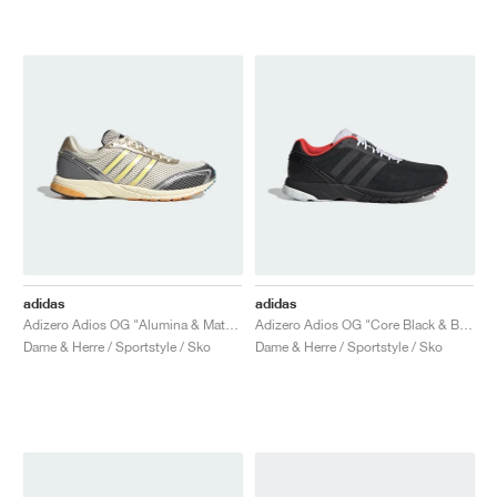
adidas
adidas
Adizero Adios OG "Alumina & Matte Silver"
Adizero Adios OG "Core Black & Bright Red"
Dame & Herre / Sportstyle / Sko
Dame & Herre / Sportstyle / Sko