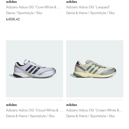
FIELD GENERAL
CRAZE
ADIRACER
MULE
471
GEL-CUMULUS 16
G.T. CUT
FORCE 58
TEKKIRA CUP
508
JORDAN
adidas
adidas
Adizero Adios OG "Core White & Multi"
Adizero Adios OG "Leopard"
Dame / Sportstyle / Sko
Dame & Herre / Sportstyle / Sko
KILLSHOT 2
MOTO 2K
ITALIA
LEGACY 312
ALLERDALE
G.T. FUTURE
PS8
ALOHA SUPER
600
kr608,42
TOTAL 90
PHENOMENA
FORUM
JUMPMAN JACK
2000
VERTEBRAE
808
AVA ROVER
1000
HAMBURG
204L
AIR MAX 95
933
MIND
860V2
AIR RIFT
adidas
adidas
Adizero Adios OG "Cloud White & Grey Five"
Adizero Adios OG "Cream White & Preloved Green"
Dame & Herre / Sportstyle / Sko
Dame & Herre / Sportstyle / Sko