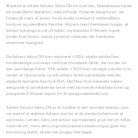
Æstetisk er adidas Adizero Adios OG tro mod den, Gebrselassie havde
på under Berlin Marathon, med stilfulde, flydende designlinjer, der
findes på tværs af skoen, fra de buede overlays til mellemsålens
konturer og ydersålens flexriller. Adizero-tekst fremhæver tungen, et
adidas-bjerglogo er sat på hælen, og klassiske 3-Stripes-logoer
pryder hver flanke i blankt syntetisk materiale, der fremkalder
strømlinet hastighed.
Da Adizero Adios OG blev relanceret i 2024, skabte adidas flere
mindeværdige colorways med lyse throwback-farver, der minder om
den oprindelige Adios' Y2K-rødder. I 2025 blev udvalget udvidet til en
verden af luksusmode via silhuettens første samarbejde med det
elegante tøjmærke Sporty & Rich. Det New York-baserede mærke
designede to iøjnefaldende farver med skinnende metalliske toner og
prangende 3-Stripes-logoer for et opsigtsvækkende look.
Adidas Adizero Adios OG er en hyldest til den ikoniske løbesko, som
var med til at etablere Adizero som en af de største kollektioner af
sportssko i verden. Dens old-school sportsæstetik giver den en tidløs,
historisk stil, mens dens originale præstationsteknologier giver høj
komfort og støtte, så den kan bruges hele dagen.