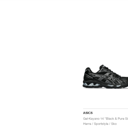
ASICS
Herre / Sportstyle / Sko