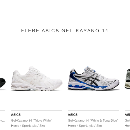
FLERE ASICS GEL-KAYANO 14
ASICS
ASICS
AS
Gel-Kayano 14 "Black & Pure Silver"
Gel-Kayano 14 "Triple White"
Gel-Kayano 14 "White & Tuna Blue"
Gel
Herre / Sportstyle / Sko
Herre / Sportstyle / Sko
Her