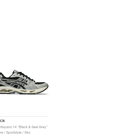
ICS
-Kayano 14 "Black & Seal Grey"
re / Sportstyle / Sko