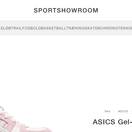
LE
LØB
TRAIL
FODBOLD
BASKETBALL
TRÆNING
SKATEBOARDING
TENNI
Sko
ASICS
ASICS Gel