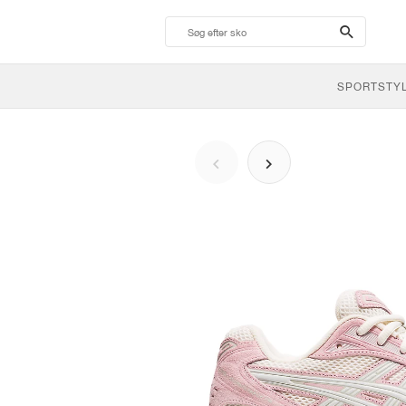
search-
btn
SPORTSTY