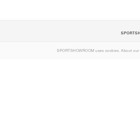
SPORTS
Om os
SPORTSHOWROOM uses cookies. About ou
Kontakt
Sitemap