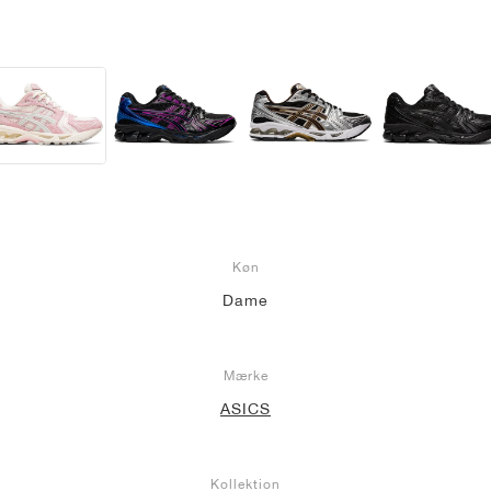
Køn
Dame
Mærke
ASICS
Kollektion