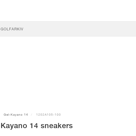
S
GOLF
ARKIV
Gel-Kayano 14
1202A105-100
-Kayano 14 sneakers