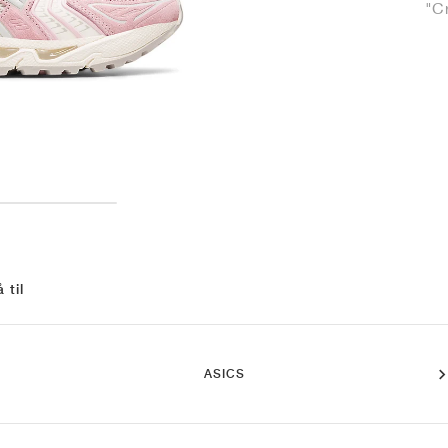
"C
 til
ASICS