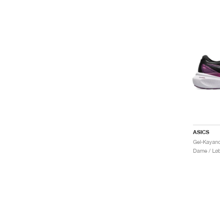
ASICS
Gel-Kayano 
Dame / Løb