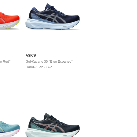
ASICS
se Red"
Gel-Kayano 30 "Blue Expanse"
Dame / Løb / Sko