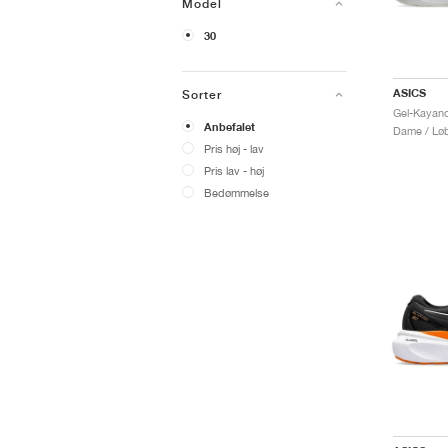
Model
30
ASICS
Sorter
Anbefalet
Dame / Løb
Pris høj - lav
Pris lav - høj
Bedømmelse