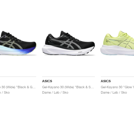
ASICS
ASICS
Gel-Kayano 30 (Wide) "Black & Glow Yellow"
Gel-Kayano 30 (Wide) "Black & Sheet Rock"
Gel-Kayano 30 "Glow Y
 / Sko
Dame / Løb / Sko
Dame / Løb / Sko