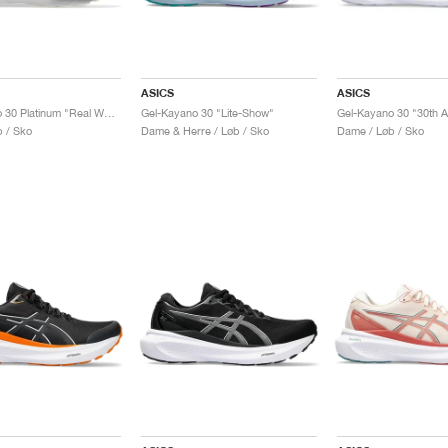
ASICS
ASICS
Gel-Kayano 30 Platinum "Real White & Pure Silver"
Gel-Kayano 30 "Lite-Show"
Gel-Kayano 30 "30th A
 / Sko
Dame & Herre / Løb / Sko
Dame / Løb / Sko