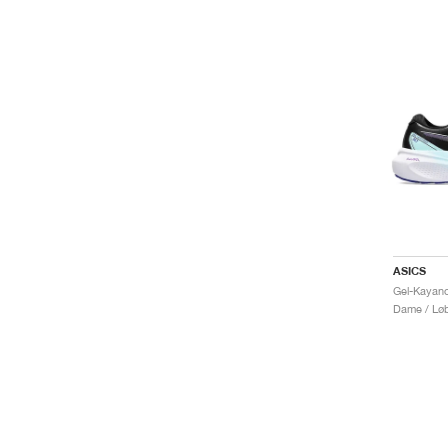
ASICS
Dame / Løb