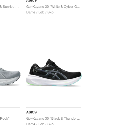
ASICS
Gel-Kayano 30 "White & Sunrise Red"
Gel-Kayano 30 "White & Cyber Grape"
Dame / Løb / Sko
ASICS
 Rock"
Gel-Kayano 30 "Black & Thunder Blue"
Dame / Løb / Sko