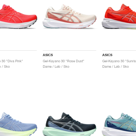
ASICS
ASICS
 30 "Diva Pink"
Gel-Kayano 30 "Rose Dust"
Gel-Kayano 30 "Sunri
 / Sko
Dame / Løb / Sko
Dame / Løb / Sko