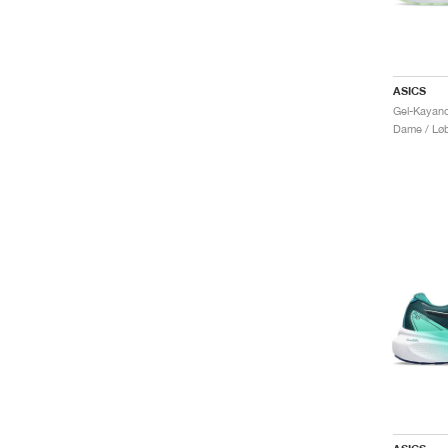
ASICS
Gel-Kayano
Dame / Løb