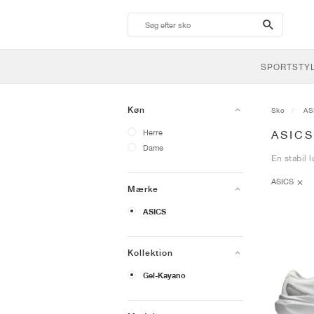
search-
btn
SPORTSTY
Køn
Sko
AS
Herre
ASIC
Dame
En stabil 
ASICS
Mærke
ASICS
Kollektion
Gel-Kayano