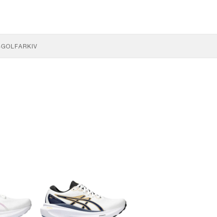
S
GOLF
ARKIV