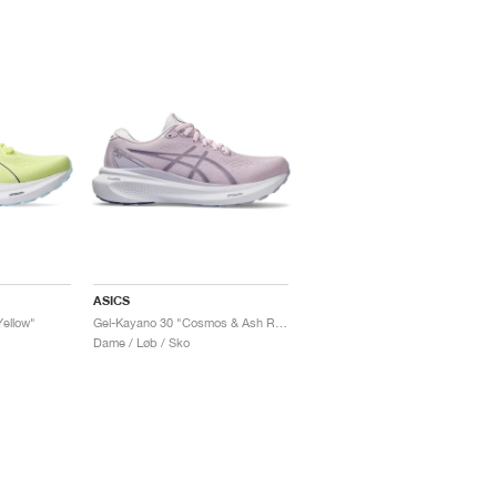
ASICS
ellow"
Gel-Kayano 30 "Cosmos & Ash Rock"
Dame / Løb / Sko