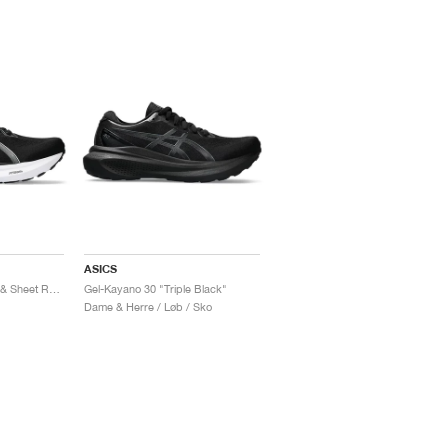
ASICS
Gel-Kayano 30 "Black & Sheet Rock"
Gel-Kayano 30 "Triple Black"
Dame & Herre / Løb / Sko