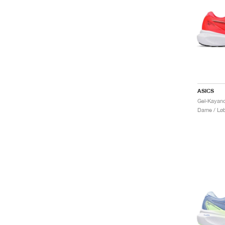
ASICS
Gel-Kayano
Dame / Løb