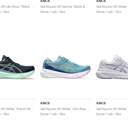
ASICS
ASICS
Gel-Kayano 30 Lite-Show "Black & Pure Silver"
Gel-Kayano 30 Narrow "Black & Sheet Rock"
Gel-Kayano 30 (Wide)
 / Sko
Dame / Løb / Sko
Dame / Løb / Sko
ASICS
ASICS
Gel-Kayano 30 (Wide) "French Blue"
Gel-Kayano 30 (Wide) "Gris Blue & Lime Green"
 / Sko
Dame / Løb / Sko
Dame / Løb / Sko