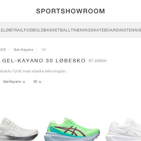
LE
LØB
TRAIL
FODBOLD
BASKETBALL
TRÆNING
SKATEBOARDING
TENNI
ICS
Gel-Kayano
30
S GEL-KAYANO 30 LØBESKO
67 artikler
løbesko fyldt med stærke teknologier.
Gel-Kayano
30