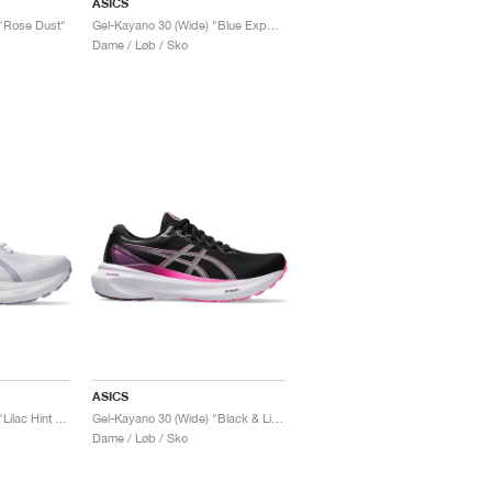
ASICS
 "Rose Dust"
Gel-Kayano 30 (Wide) "Blue Expanse"
Dame / Løb / Sko
ASICS
Gel-Kayano 30 (Wide) "Lilac Hint & Ash Rock"
Gel-Kayano 30 (Wide) "Black & Lilac Hint"
Dame / Løb / Sko