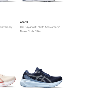
ASICS
nniversary"
Gel-Kayano 30 "30th Anniversary"
Dame / Løb / Sko