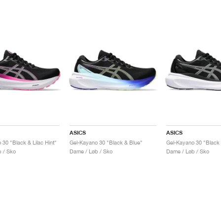
ASICS
ASICS
30 "Black & Lilac Hint"
Gel-Kayano 30 "Black & Blue"
 / Sko
Dame / Løb / Sko
Dame / Løb / Sko