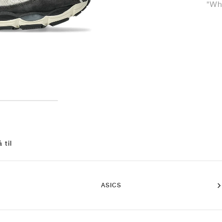
"Wh
 til
ASICS