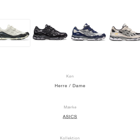
Køn
Herre / Dame
Mærke
ASICS
Kollektion