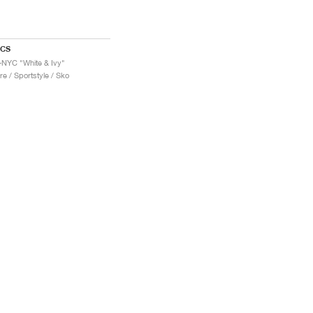
ICS
-NYC "White & Ivy"
re / Sportstyle / Sko