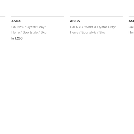
ASICS
ASICS
AS
Gel-NYC "Oyster Grey"
Gel-NYC "White & Oyster Grey"
Gel
Herre / Sportstyle / Sko
Herre / Sportstyle / Sko
Her
kr1.250