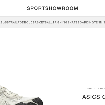
LE
LØB
TRAIL
FODBOLD
BASKETBALL
TRÆNING
SKATEBOARDING
TENNI
Sko
ASIC
ASICS G