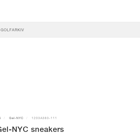
S
GOLF
ARKIV
S
Gel-NYC
1203A383-111
el-NYC sneakers