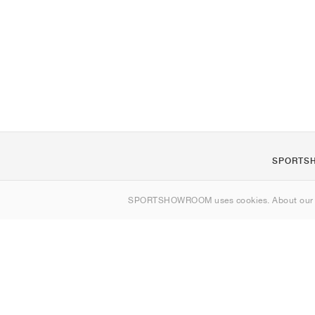
SPORTS
Om os
SPORTSHOWROOM uses cookies. About ou
Kontakt
Sitemap