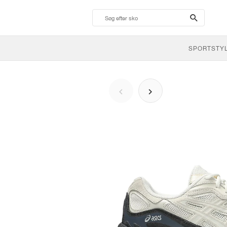
search-
btn
SPORTSTY