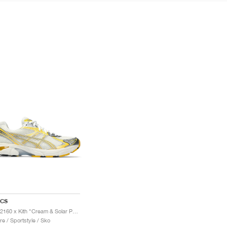
ICS
GT-2160 x Kith "Cream & Solar Power"
re / Sportstyle / Sko