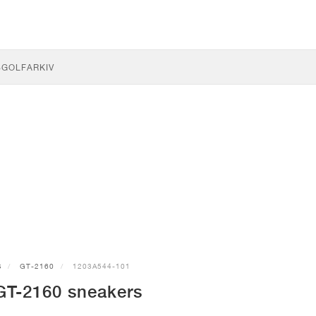
S
GOLF
ARKIV
S
GT-2160
1203A544-101
T-2160 sneakers