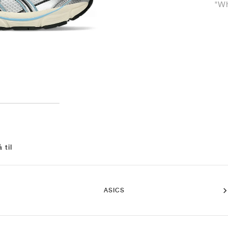
"Wh
 til
ASICS