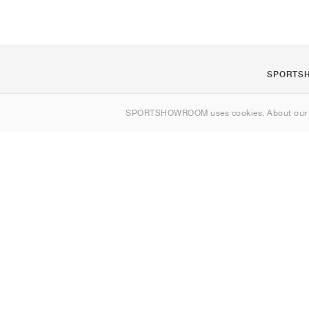
SPORTS
Om os
SPORTSHOWROOM uses cookies. About ou
Kontakt
Sitemap