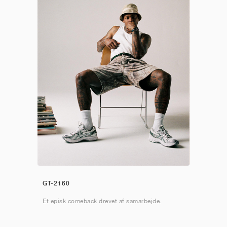
GT-2160
Et episk comeback drevet af samarbejde.