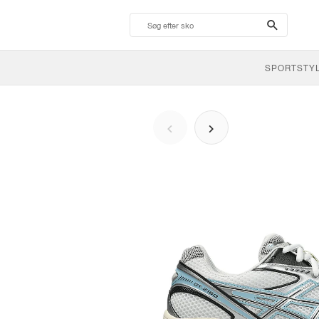
search-
btn
SPORTSTY