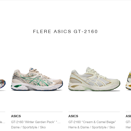
FLERE ASICS GT-2160
ASICS
ASICS
AS
GT-2160 x Gallery Dept. "ComplexCon"
GT-2160 ‘Winter Garden Pack’ "Oatmeal & Simply Taupe"
GT-2160 "Cream & Camel Beige"
Dame / Sportstyle / Sko
Herre & Dame / Sportstyle / Sko
Her