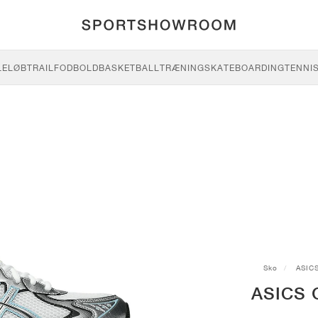
LE
LØB
TRAIL
FODBOLD
BASKETBALL
TRÆNING
SKATEBOARDING
TENNI
Sko
ASIC
ASICS G