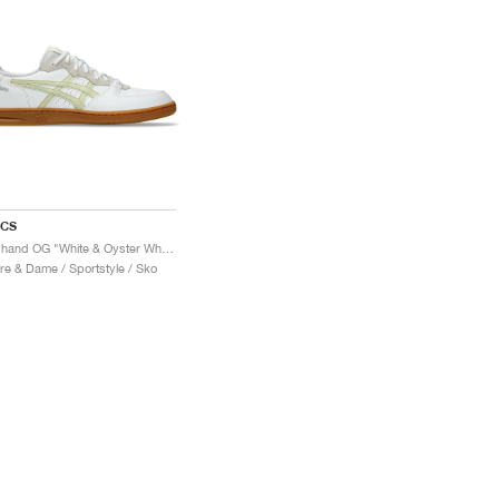
ICS
Skyhand OG "White & Oyster White"
re & Dame / Sportstyle / Sko