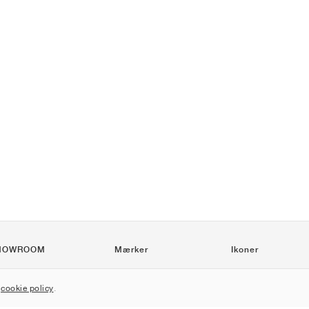
HOWROOM
Mærker
Ikoner
Nike
Air Force 1
r
cookie policy
.
Jordan
Jordan 1