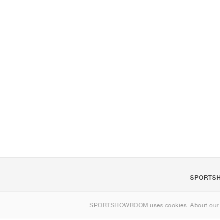
SPORTS
Om os
SPORTSHOWROOM uses cookies. About ou
Kontakt