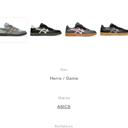
Køn
Herre / Dame
Mærke
ASICS
Kollektion