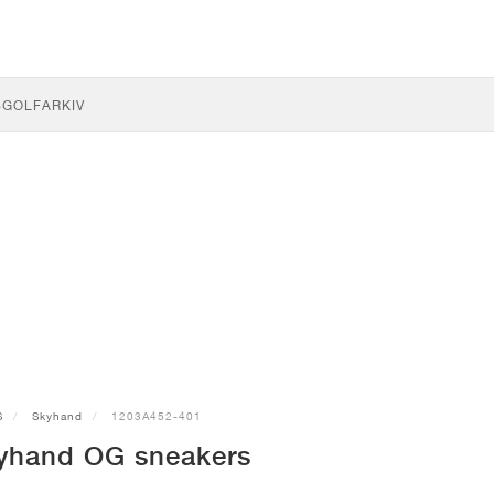
S
GOLF
ARKIV
S
Skyhand
1203A452-401
yhand OG sneakers