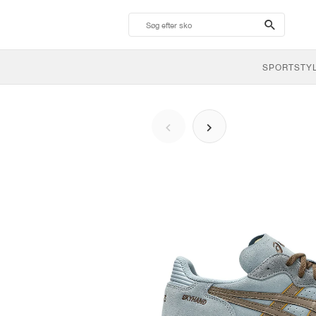
search-
btn
SPORTSTY