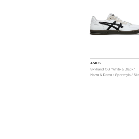
ASICS
Skyhand OG "White & Black"
Herre & Dame / Sportstyle / Sk