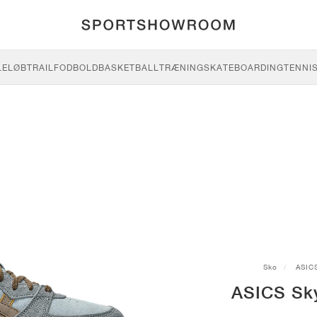
LE
LØB
TRAIL
FODBOLD
BASKETBALL
TRÆNING
SKATEBOARDING
TENNI
Sko
ASIC
ASICS Sk