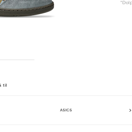
"Dol
 til
ASICS