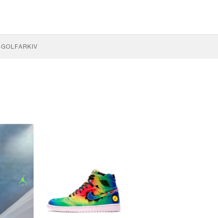
S
GOLF
ARKIV