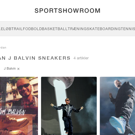
LE
LØB
TRAIL
FODBOLD
BASKETBALL
TRÆNING
SKATEBOARDING
TENNI
rdan
AN J BALVIN SNEAKERS
4 artikler
J Balvin