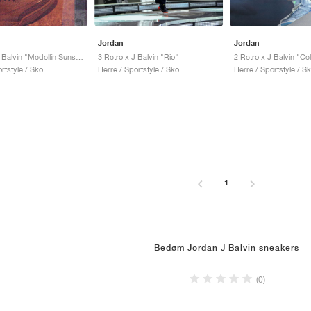
Jordan
Jordan
3 Retro x J Balvin "Medellín Sunset"
3 Retro x J Balvin "Rio"
2 Retro x J Balvin "Ce
rtstyle / Sko
Herre / Sportstyle / Sko
Herre / Sportstyle / S
1
Bedøm Jordan J Balvin sneakers
(0)