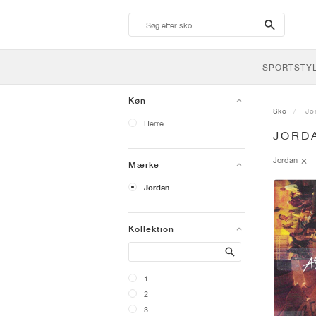
search-
btn
SPORTSTY
Køn
Sko
Jo
Herre
JORD
Jordan
Mærke
Jordan
Kollektion
Search
1
2
3