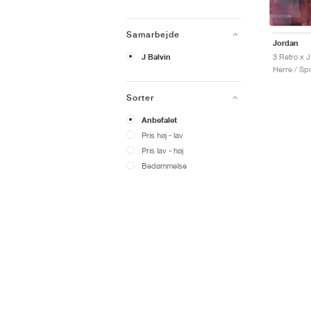
Samarbejde
Jordan
J Balvin
Herre / Spo
Sorter
Anbefalet
Pris høj - lav
Pris lav - høj
Bedømmelse