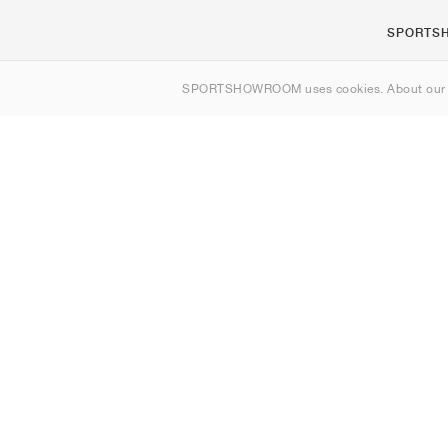
SPORTS
Om os
SPORTSHOWROOM uses cookies. About ou
Kontakt
Sitemap