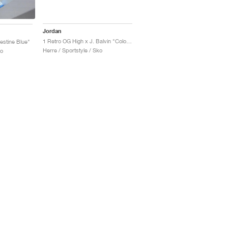
Jordan
1 Retro OG High x J. Balvin "Colores y Vibras"
lestine Blue"
Herre / Sportstyle / Sko
ko