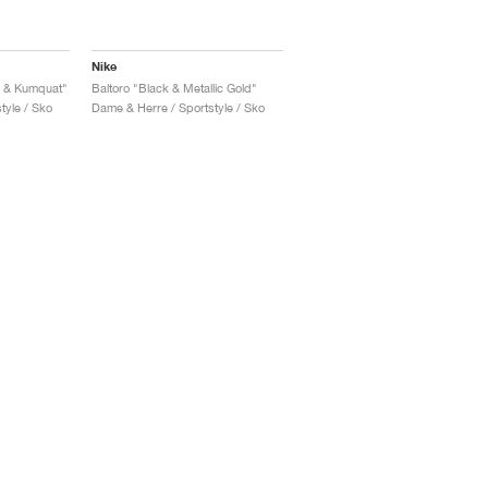
Nike
e & Kumquat"
Baltoro "Black & Metallic Gold"
tyle / Sko
Dame & Herre / Sportstyle / Sko