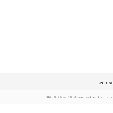
SPORTS
Om os
SPORTSHOWROOM uses cookies. About ou
Kontakt
Sitemap