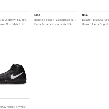
Nike
Nike
Baltoro "Baroque Brown & Midnight Green"
Baltoro x Stüssy "Light British Tan & Black"
Baltoro "Bright Spruc
re / Sportstyle / Sko
Dame & Herre / Sportstyle / Sko
Dame & Herre / Sports
Stüssy "Black & White"