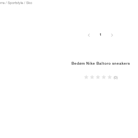
re / Sportstyle / Sko
1
Bedøm Nike Baltoro sneakers
(0)