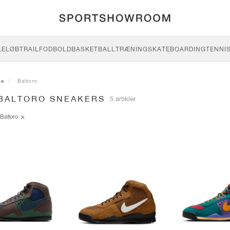
LE
LØB
TRAIL
FODBOLD
BASKETBALL
TRÆNING
SKATEBOARDING
TENNI
ke
Baltoro
 BALTORO SNEAKERS
5 artikler
Baltoro