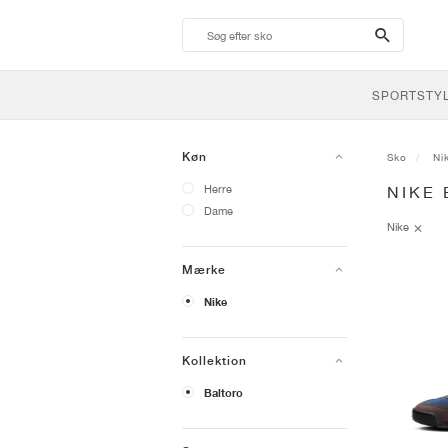
search-
btn
SPORTSTY
Køn
Sko
Ni
Herre
NIKE
Dame
Nike
Mærke
Nike
Kollektion
Baltoro