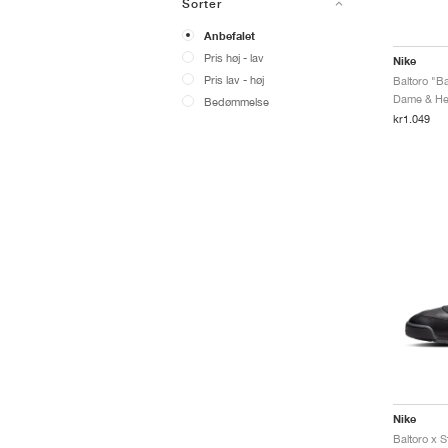
Sorter
Anbefalet
Pris høj - lav
Nike
Pris lav - høj
Dame & Her
Bedømmelse
kr1.049
Nike
Baltoro x 