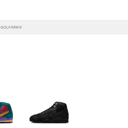
S
GOLF
ARKIV