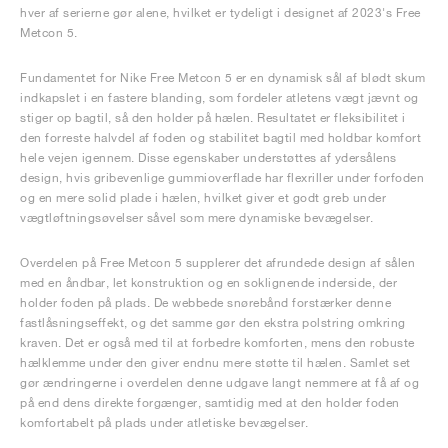
hver af serierne gør alene, hvilket er tydeligt i designet af 2023's Free
Metcon 5.
Fundamentet for Nike Free Metcon 5 er en dynamisk sål af blødt skum
indkapslet i en fastere blanding, som fordeler atletens vægt jævnt og
stiger op bagtil, så den holder på hælen. Resultatet er fleksibilitet i
den forreste halvdel af foden og stabilitet bagtil med holdbar komfort
hele vejen igennem. Disse egenskaber understøttes af ydersålens
design, hvis gribevenlige gummioverflade har flexriller under forfoden
og en mere solid plade i hælen, hvilket giver et godt greb under
vægtløftningsøvelser såvel som mere dynamiske bevægelser.
Overdelen på Free Metcon 5 supplerer det afrundede design af sålen
med en åndbar, let konstruktion og en soklignende inderside, der
holder foden på plads. De webbede snørebånd forstærker denne
fastlåsningseffekt, og det samme gør den ekstra polstring omkring
kraven. Det er også med til at forbedre komforten, mens den robuste
hælklemme under den giver endnu mere støtte til hælen. Samlet set
gør ændringerne i overdelen denne udgave langt nemmere at få af og
på end dens direkte forgænger, samtidig med at den holder foden
komfortabelt på plads under atletiske bevægelser.