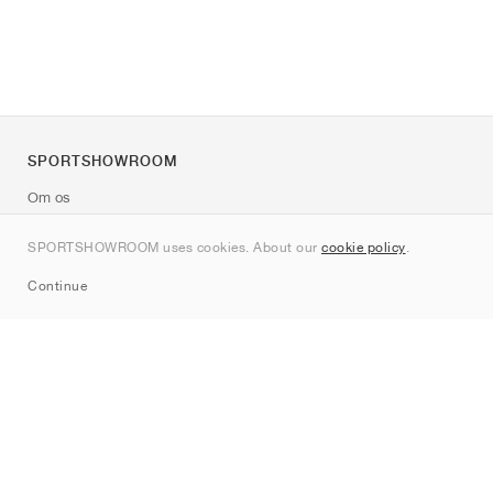
SPORTSHOWROOM
Om os
Kontakt
SPORTSHOWROOM uses cookies. About our
cookie policy
.
Sitemap
Continue
Mærker
Nike
Jordan
adidas
New Balance