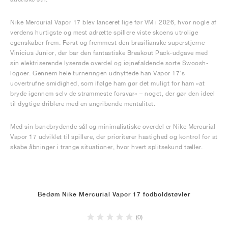
Nike Mercurial Vapor 17 blev lanceret lige før VM i 2026, hvor nogle af
verdens hurtigste og mest adrætte spillere viste skoens utrolige
egenskaber frem. Først og fremmest den brasilianske superstjerne
Vinicius Junior, der bar den fantastiske Breakout Pack-udgave med
sin elektriserende lyserøde overdel og iøjnefaldende sorte Swoosh-
logoer. Gennem hele turneringen udnyttede han Vapor 17’s
uovertrufne smidighed, som ifølge ham gør det muligt for ham »at
bryde igennem selv de strammeste forsvar« – noget, der gør den ideel
til dygtige driblere med en angribende mentalitet.
Med sin banebrydende sål og minimalistiske overdel er Nike Mercurial
Vapor 17 udviklet til spillere, der prioriterer hastighed og kontrol for at
skabe åbninger i trange situationer, hvor hvert splitsekund tæller.
Bedøm Nike Mercurial Vapor 17 fodboldstøvler
(0)