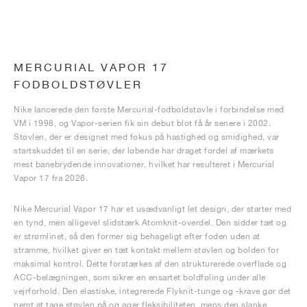
MERCURIAL VAPOR 17
FODBOLDSTØVLER
Nike lancerede den første Mercurial-fodboldstøvle i forbindelse med
VM i 1998, og Vapor-serien fik sin debut blot få år senere i 2002.
Støvlen, der er designet med fokus på hastighed og smidighed, var
startskuddet til en serie, der løbende har draget fordel af mærkets
mest banebrydende innovationer, hvilket har resulteret i Mercurial
Vapor 17 fra 2026.
Nike Mercurial Vapor 17 har et usædvanligt let design, der starter med
en tynd, men alligevel slidstærk Atomknit-overdel. Den sidder tæt og
er strømlinet, så den former sig behageligt efter foden uden at
stramme, hvilket giver en tæt kontakt mellem støvlen og bolden for
maksimal kontrol. Dette forstærkes af den strukturerede overflade og
ACC-belægningen, som sikrer en ensartet boldføling under alle
vejrforhold. Den elastiske, integrerede Flyknit-tunge og -krave gør det
nemt at tage støvlen på og øger fleksibiliteten, mens den slanke