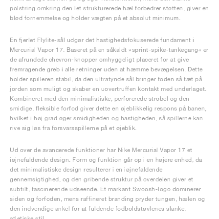
polstring omkring den let strukturerede hæl forbedrer støtten, giver en
blød fornemmelse og holder vægten på et absolut minimum.
En fjerlet Flylite-sål udgør det hastighedsfokuserede fundament i
Mercurial Vapor 17. Baseret på en såkaldt »sprint-spike-tankegang« er
de afrundede chevron-knopper omhyggeligt placeret for at give
fremragende greb i alle retninger uden at hæmme bevægelsen. Dette
holder spilleren stabil, da den ultratynde sål bringer foden så tæt på
jorden som muligt og skaber en uovertruffen kontakt med underlaget.
Kombineret med den minimalistiske, perforerede strobel og den
smidige, fleksible forfod giver dette en øjeblikkelig respons på banen,
hvilket i høj grad øger smidigheden og hastigheden, så spillerne kan
rive sig løs fra forsvarsspillerne på et øjeblik.
Ud over de avancerede funktioner har Nike Mercurial Vapor 17 et
iøjnefaldende design. Form og funktion går op i en højere enhed, da
det minimalistiske design resulterer i en iøjnefaldende
gennemsigtighed, og den gribende struktur på overdelen giver et
subtilt, fascinerende udseende. Et markant Swoosh-logo dominerer
siden og forfoden, mens raffineret branding pryder tungen, hælen og
den indvendige ankel for at fuldende fodboldstøvlenes slanke,
atletiske stil.