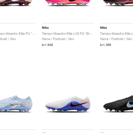
Nike
Nike
United Tiempo Maestro Elite FG "Fossil & Burgundy Crush"
Tiempo Maestro Elite LV8 FG "Breakout Pack"
dbold / Sko
Herre / Fodbold / Sko
Herre / Fodbold / Sko
kr1.949
kr1.399