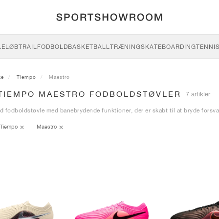
LE
LØB
TRAIL
FODBOLD
BASKETBALL
TRÆNING
SKATEBOARDING
TENNI
ke
Tiempo
Maestro
 TIEMPO MAESTRO FODBOLDSTØVLER
7 artikler
ld fodboldstøvle med banebrydende funktioner, der er skabt til at bryde forsva
Tiempo
Maestro