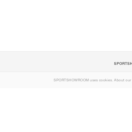
SPORTS
Om os
SPORTSHOWROOM uses cookies. About ou
Kontakt
Sitemap