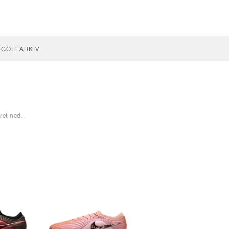
S
GOLF
ARKIV
ret ned.