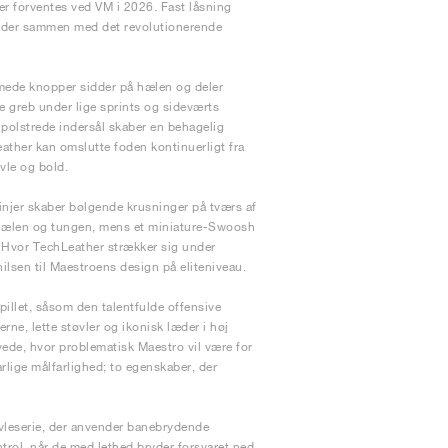
er forventes ved VM i 2026. Fast låsning
, der sammen med det revolutionerende
mede knopper sidder på hælen og deler
 greb under lige sprints og sideværts
 polstrede indersål skaber en behagelig
Leather kan omslutte foden kontinuerligt fra
vle og bold.
injer skaber bølgende krusninger på tværs af
 hælen og tungen, mens et miniature-Swoosh
n. Hvor TechLeather strækker sig under
hilsen til Maestroens design på eliteniveau.
illet, såsom den talentfulde offensive
e, lette støvler og ikonisk læder i høj
vede, hvor problematisk Maestro vil være for
farlige målfarlighed; to egenskaber, der
vleserie, der anvender banebrydende
trol, når de med lethed bryder forsvaret ned.