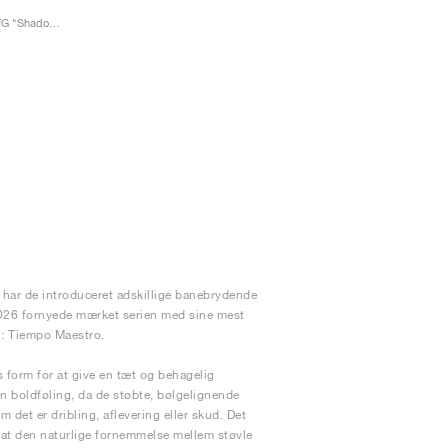
Tiempo Maestro Elite FG "Shadow Pack"
de har de introduceret adskillige banebrydende
I 2026 fornyede mærket serien med sine mest
n: Tiempo Maestro.
s form for at give en tæt og behagelig
en boldføling, da de støbte, bølgelignende
 det er dribling, aflevering eller skud. Det
 at den naturlige fornemmelse mellem støvle