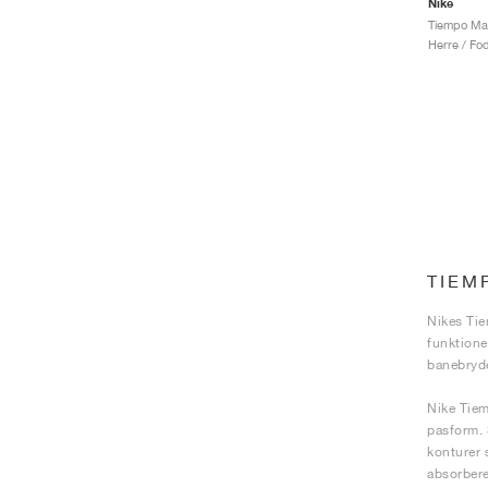
Nike
Herre / Fo
TIEM
Nikes Tie
funktione
banebryde
Nike Tiem
pasform. 
konturer 
absorbere