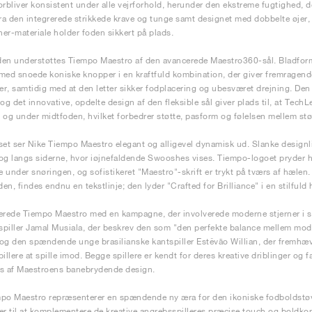
orbliver konsistent under alle vejrforhold, herunder den ekstreme fugtighed, d
a den integrerede strikkede krave og tunge samt designet med dobbelte øjer
er-materiale holder foden sikkert på plads.
en understøttes Tiempo Maestro af den avancerede Maestro360-sål. Bladfor
med snoede koniske knopper i en kraftfuld kombination, der giver fremragende
r, samtidig med at den letter sikker fodplacering og ubesværet drejning. Den
 og det innovative, opdelte design af den fleksible sål giver plads til, at Tech
 og under midtfoden, hvilket forbedrer støtte, pasform og følelsen mellem stø
set ser Nike Tiempo Maestro elegant og alligevel dynamisk ud. Slanke designl
og langs siderne, hvor iøjnefaldende Swooshes vises. Tiempo-logoet pryder
ge under snøringen, og sofistikeret "Maestro"-skrift er trykt på tværs af hæle
n, findes endnu en tekstlinje; den lyder "Crafted for Brilliance" i en stilfuld 
erede Tiempo Maestro med en kampagne, der involverede moderne stjerner i sp
piller Jamal Musiala, der beskrev den som "den perfekte balance mellem modern
, og den spændende unge brasilianske kantspiller Estêvão Willian, der fremhæ
illere at spille imod. Begge spillere er kendt for deres kreative driblinger og 
s af Maestroens banebrydende design.
po Maestro repræsenterer en spændende ny æra for den ikoniske fodboldstø
er til at komplementere de kreative angrebsspilleres præcise touch og boldkon