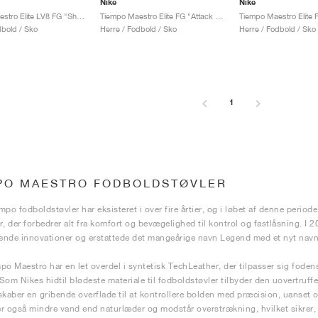
Nike
Nike
Tiempo Maestro Elite LV8 FG "Showtime Pack"
Tiempo Maestro Elite FG "Attack Pack"
dbold / Sko
Herre / Fodbold / Sko
Herre / Fodbold / Sko
1
PO MAESTRO FODBOLDSTØVLER
mpo fodboldstøvler har eksisteret i over fire årtier, og i løbet af denne perio
r, der forbedrer alt fra komfort og bevægelighed til kontrol og fastlåsning. 
nde innovationer og erstattede det mangeårige navn Legend med et nyt nav
po Maestro har en let overdel i syntetisk TechLeather, der tilpasser sig foden
Som Nikes hidtil blødeste materiale til fodboldstøvler tilbyder den uovertruff
skaber en gribende overflade til at kontrollere bolden med præcision, uanset om
r også mindre vand end naturlæder og modstår overstrækning, hvilket sikrer,