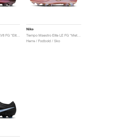
Nike
Tiempo Maestro Elite LV8 FG "Elite Only Pack"
Tiempo Maestro Elite LE FG "Metallic Red Bronze"
Herre / Fodbold / Sko