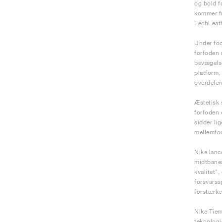
og bold f
kommer fr
TechLeath
Under fod
forfoden 
bevægelse
platform,
overdelen
Æstetisk 
forfoden 
sidder li
mellemfode
Nike lanc
midtbanes
kvalitet"
forsvarssp
forstærke
Nike Tiem
teknologi