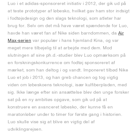
Luo i et adidas-sponsoreret initiativ i 2012, der gik ud på
at teste prototyper af løbesko, hvilket gav ham stor indsigt
i fodtøjsdesign og den slags teknologi, som atleter har
brug for. Selv om det må have været spændende for Luo,
havde han været fan af Nike siden barndommen, da
Air
Max-serien
var populær i hans hjemland Kina, og var
meget mere tilbøjelig til at arbejde med dem. Mod
slutningen af sine ph.d.-studier blev Luo opmærksom på
en forskningskonkurrence om fodtøj sponsoreret af
mærket, som han deltog i og vandt. Imponeret tilbød Nike
Luo et job i 2013, og han greb chancen og tog vigtig
viden om løbeskoens teknologi, især kulfiberpladen, med
sig. Ikke længe efter sin ansættelse blev den unge forsker
sat på en ny ambitiøs opgave, som gik ud på at
konstruere en avanceret løbesko, der kunne få en
maratonløber under to timer for første gang i historien.
Luo skulle vise sig at blive en vigtig del af
udviklingsrejsen.