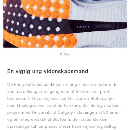
© Nike
En vigtig ung videnskabsmand
Omkring dette tidspunkt var en ung kinesisk studerende
ved navn Geng Luo i gang med at forske til en ph.d. i
biomekanik. Hans vejleder var Dr. Darren Stefanyshyn,
som tilfældigvis var en af de forskere, der deltog i adidas'
projekt med University of Calgary i slutningen af 90'erne,
og en integreret del af det team, der udtænkte den
oprindelige kulfiberplade. Under hans vejledning deltog