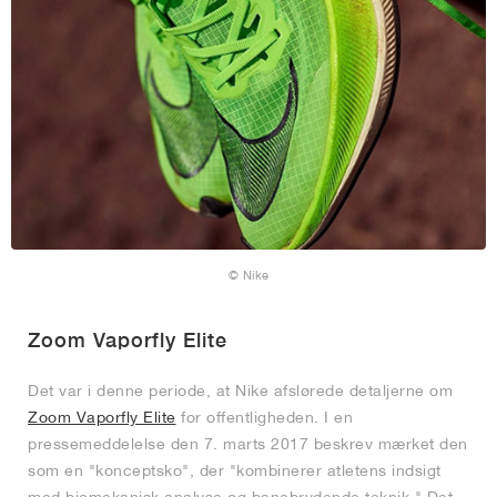
© Nike
Zoom Vaporfly Elite
Det var i denne periode, at Nike afslørede detaljerne om
Zoom Vaporfly Elite
for offentligheden. I en
pressemeddelelse den 7. marts 2017 beskrev mærket den
som en "konceptsko", der "kombinerer atletens indsigt
med biomekanisk analyse og banebrydende teknik." Det