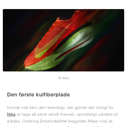
© Nike
Den første kulfiberplade
Ironisk nok blev den teknologi, der gjorde det muligt for
Nike
at tage så store skridt fremad, oprindeligt udviklet af
adidas. Omkring årtusindskiftet begyndte Nikes rival at