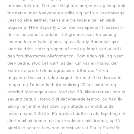
bremse løberen. Det var tidligt om morgenen og knap nok
tusmørke, men kenyaneren skilte sig ud i sin knaldorange
vest og sine ærmer, mens alle tre løbere bar en isblå
udgave af Nike Vaporfly Elite, der var specielt tilpasset til
deres individuelle fødder. Det grønne skær fra pacing-
laserne kunne tydeligt ses, og da Sandy Bodecker gav
startskuddet, satte gruppen af sted og fandt hurtigt ind i
den forudbestemte pileformation. Som tiden gik, og lyset
blev bedre, stod det klart, at der kun var én mand, der
kunne udfordre totimersgrænsen. Efter ca. 16 km
begyndte Desisa at falde bagud i forhold til det krævede
tempo, og Tadese faldt fra omkring 20 km-mærket og
efterlod Kipchoge alene. Ved den 30. kilometer var han et
sekund bagud i forhold til det krævede tempo, og han fik
aldrig helt indhentet tiden og sluttede pinefuldt under
målet i tiden 2:00:25. På trods af dette havde Kipchoge et
stort smil på læben, da han krydsede målstregen, og få
øjeblikke senere blev han interviewet af Paula Radcliffe,