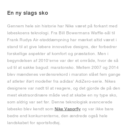
FIELD GENERAL
CRAZE
ADIRACER
MULE
471
GEL-CUMULUS 16
G.T. CUT
FORCE 58
TEKKIRA CUP
508
JORDAN
En ny slags sko
KILLSHOT 2
MOTO 2K
ITALIA
LEGACY 312
ALLERDALE
G.T. FUTURE
PS8
ALOHA SUPER
600
Gennem hele sin historie har Nike været på forkant med
TOTAL 90
PHENOMENA
FORUM
JUMPMAN JACK
2000
VERTEBRAE
808
løbeskoens teknologi. Fra Bill Bowermans Waffle-sål til
Frank Rudys Air-støddæmpning har mærket altid været i
stand til at give løbere innovative designs, der forbedrer
AVA ROVER
1000
HAMBURG
204L
AIR MAX 95
933
forskellige aspekter af komfort og præstation. Men i
begyndelsen af 2010'erne var der et område, hvor de så
MIND
860V2
ud til at sakke bagud: maratonsko. Mellem 2007 og 2014
blev mændenes verdensrekord i maraton slået fem gange
AIR RIFT
af atleter iført modeller fra adidas' AdiZero-serie. Nikes
designere var nødt til at reagere, og det gjorde de på den
mest ekstraordinære måde ved at skabe en ny type sko,
som aldrig var set før. Denne teknologisk avancerede
løbesko blev kendt som
Nike Vaporfly
og var ikke bare
bedre end konkurrenterne, den ændrede også hele
landskabet for sportsfodtøj.