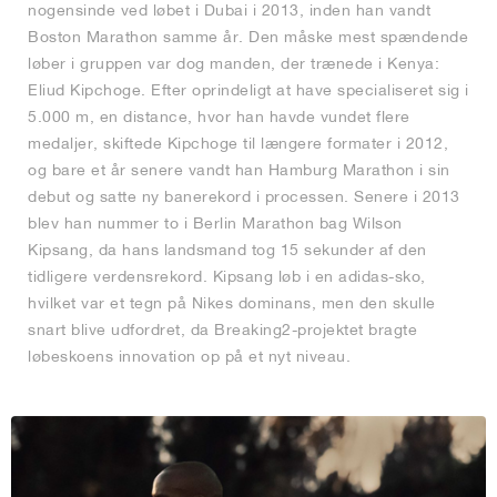
nogensinde ved løbet i Dubai i 2013, inden han vandt
Boston Marathon samme år. Den måske mest spændende
løber i gruppen var dog manden, der trænede i Kenya:
Eliud Kipchoge. Efter oprindeligt at have specialiseret sig i
5.000 m, en distance, hvor han havde vundet flere
medaljer, skiftede Kipchoge til længere formater i 2012,
og bare et år senere vandt han Hamburg Marathon i sin
debut og satte ny banerekord i processen. Senere i 2013
blev han nummer to i Berlin Marathon bag Wilson
Kipsang, da hans landsmand tog 15 sekunder af den
tidligere verdensrekord. Kipsang løb i en adidas-sko,
hvilket var et tegn på Nikes dominans, men den skulle
snart blive udfordret, da Breaking2-projektet bragte
løbeskoens innovation op på et nyt niveau.