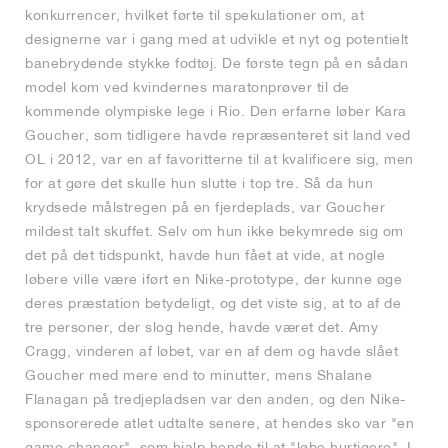
konkurrencer, hvilket førte til spekulationer om, at
designerne var i gang med at udvikle et nyt og potentielt
banebrydende stykke fodtøj. De første tegn på en sådan
model kom ved kvindernes maratonprøver til de
kommende olympiske lege i Rio. Den erfarne løber Kara
Goucher, som tidligere havde repræsenteret sit land ved
OL i 2012, var en af favoritterne til at kvalificere sig, men
for at gøre det skulle hun slutte i top tre. Så da hun
krydsede målstregen på en fjerdeplads, var Goucher
mildest talt skuffet. Selv om hun ikke bekymrede sig om
det på det tidspunkt, havde hun fået at vide, at nogle
løbere ville være iført en Nike-prototype, der kunne øge
deres præstation betydeligt, og det viste sig, at to af de
tre personer, der slog hende, havde været det. Amy
Cragg, vinderen af løbet, var en af dem og havde slået
Goucher med mere end to minutter, mens Shalane
Flanagan på tredjepladsen var den anden, og den Nike-
sponsorerede atlet udtalte senere, at hendes sko var "en
game changer", som hjalp hende til at "løbe hurtigere". I