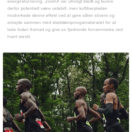
energireturnering. ZoomX var utroligt blødt og kunne
derfor potentielt være ustabilt, men kulfiberpladen
modvirkede denne effekt ved at gøre sålen stivere og
arbejde sammen med støddæmpningsmaterialet for at
lede foden fremad og give en fjedrende fornemmelse ved
hvert skridt.