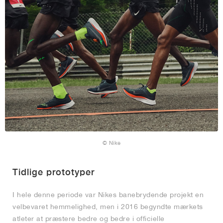
© Nike
Tidlige prototyper
I hele denne periode var Nikes banebrydende projekt en
velbevaret hemmelighed, men i 2016 begyndte mærkets
atleter at præstere bedre og bedre i officielle