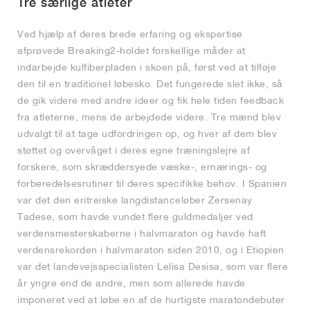
Tre særlige atleter
Ved hjælp af deres brede erfaring og ekspertise
afprøvede Breaking2-holdet forskellige måder at
indarbejde kulfiberpladen i skoen på, først ved at tilføje
den til en traditionel løbesko. Det fungerede slet ikke, så
de gik videre med andre ideer og fik hele tiden feedback
fra atleterne, mens de arbejdede videre. Tre mænd blev
udvalgt til at tage udfordringen op, og hver af dem blev
støttet og overvåget i deres egne træningslejre af
forskere, som skræddersyede væske-, ernærings- og
forberedelsesrutiner til deres specifikke behov. I Spanien
var det den eritreiske langdistanceløber Zersenay
Tadese, som havde vundet flere guldmedaljer ved
verdensmesterskaberne i halvmaraton og havde haft
verdensrekorden i halvmaraton siden 2010, og i Etiopien
var det landevejsspecialisten Lelisa Desisa, som var flere
år yngre end de andre, men som allerede havde
imponeret ved at løbe en af de hurtigste maratondebuter