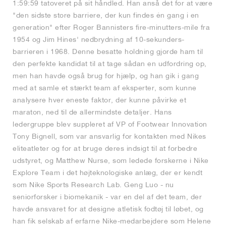
1:59:59 tatoveret på sit håndled. Han anså det for at være
"den sidste store barriere, der kun findes én gang i en
generation" efter Roger Bannisters fire-minutters-mile fra
1954 og Jim Hines' nedbrydning af 10-sekunders-
barrieren i 1968. Denne besatte holdning gjorde ham til
den perfekte kandidat til at tage sådan en udfordring op,
men han havde også brug for hjælp, og han gik i gang
med at samle et stærkt team af eksperter, som kunne
analysere hver eneste faktor, der kunne påvirke et
maraton, ned til de allermindste detaljer. Hans
ledergruppe blev suppleret af VP of Footwear Innovation
Tony Bignell, som var ansvarlig for kontakten med Nikes
eliteatleter og for at bruge deres indsigt til at forbedre
udstyret, og Matthew Nurse, som ledede forskerne i Nike
Explore Team i det højteknologiske anlæg, der er kendt
som Nike Sports Research Lab. Geng Luo - nu
seniorforsker i biomekanik - var en del af det team, der
havde ansvaret for at designe atletisk fodtøj til løbet, og
han fik selskab af erfarne Nike-medarbejdere som Helene