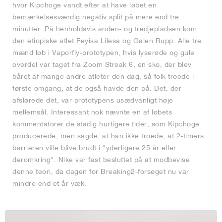
hvor Kipchoge vandt efter at have løbet en
bemærkelsesværdig negativ split på mere end tre
minutter. På henholdsvis anden- og tredjepladsen kom
den etiopiske atlet Feyisa Lilesa og Galen Rupp. Alle tre
mænd løb i Vaporfly-prototypen, hvis lyserøde og gule
overdel var taget fra Zoom Streak 6, en sko, der blev
båret af mange andre atleter den dag, så folk troede i
første omgang, at de også havde den på. Det, der
afslørede det, var prototypens usædvanligt høje
mellemsål. Interessant nok nævnte en af løbets
kommentatorer de stadig hurtigere tider, som Kipchoge
producerede, men sagde, at han ikke troede, at 2-timers
barrieren ville blive brudt i "yderligere 25 år eller
deromkring". Nike var fast besluttet på at modbevise
denne teori, da dagen for Breaking2-forsøget nu var
mindre end et år væk.