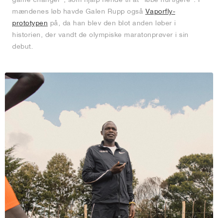
mændenes løb havde Galen Rupp også
Vaporfly-
prototypen
på, da han blev den blot anden løber i
historien, der vandt de olympiske maratonprøver i sin
debut.