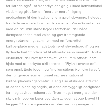
forklarede også, at Vaporflys design gik imod konventionel
visdom og gik efter en "mere er mere"-tilgang i
modsætning til den traditionelle lavprofilsbygning. I stedet
for dette minimale look havde skoen en ZoomX-mellemsål
med en "21 mm stabelhøjde i forfoden", der både
dæmpede foden mod vejen og gav fremragende
energireturnering, sammen med en "ensrettet
kulfiberplade med en atletoptimeret stivhedsprofil" og en
flydende hæl "modelleret til ultimativ aerodynamik". Andre
elementer, der blev fremhævet, var "9 mm offset", som
hjalp med at beskytte akillessenen, "Flyknit-overdelen",
som omsluttede foden, og "mellemsålens ikoniske farve",
der fungerede som en visuel repræsentation af
kulfiberpladens "geometri". Geng Luo afslørede effekten
af denne plade og sagde, at dens omhyggeligt designede
form og stivhed reducerede "hvor meget energitab, der
sker, når løberen bøjer ved tåen ... uden at øge kravet til
læggen." Gennemgående i artiklen var oplysninger om