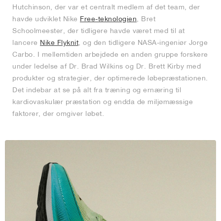
Hutchinson, der var et centralt medlem af det team, der
havde udviklet Nike
Free-teknologien
, Bret
Schoolmeester, der tidligere havde været med til at
lancere
Nike Flyknit
, og den tidligere NASA-ingeniør Jorge
Carbo. I mellemtiden arbejdede en anden gruppe forskere
under ledelse af Dr. Brad Wilkins og Dr. Brett Kirby med
produkter og strategier, der optimerede løbepræstationen.
Det indebar at se på alt fra træning og ernæring til
kardiovaskulær præstation og endda de miljømæssige
faktorer, der omgiver løbet.