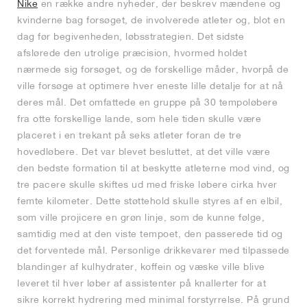
Nike
en række andre nyheder, der beskrev mændene og
kvinderne bag forsøget, de involverede atleter og, blot en
dag før begivenheden, løbsstrategien. Det sidste
afslørede den utrolige præcision, hvormed holdet
nærmede sig forsøget, og de forskellige måder, hvorpå de
ville forsøge at optimere hver eneste lille detalje for at nå
deres mål. Det omfattede en gruppe på 30 tempoløbere
fra otte forskellige lande, som hele tiden skulle være
placeret i en trekant på seks atleter foran de tre
hovedløbere. Det var blevet besluttet, at det ville være
den bedste formation til at beskytte atleterne mod vind, og
tre pacere skulle skiftes ud med friske løbere cirka hver
femte kilometer. Dette støttehold skulle styres af en elbil,
som ville projicere en grøn linje, som de kunne følge,
samtidig med at den viste tempoet, den passerede tid og
det forventede mål. Personlige drikkevarer med tilpassede
blandinger af kulhydrater, koffein og væske ville blive
leveret til hver løber af assistenter på knallerter for at
sikre korrekt hydrering med minimal forstyrrelse. På grund