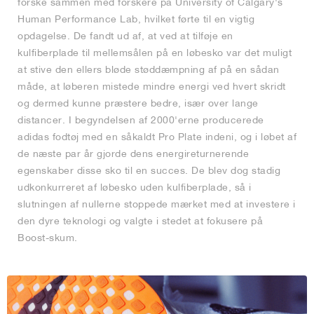
forske sammen med forskere på University of Calgary's
Human Performance Lab, hvilket førte til en vigtig
opdagelse. De fandt ud af, at ved at tilføje en
kulfiberplade til mellemsålen på en løbesko var det muligt
at stive den ellers bløde støddæmpning af på en sådan
måde, at løberen mistede mindre energi ved hvert skridt
og dermed kunne præstere bedre, især over lange
distancer. I begyndelsen af 2000'erne producerede
adidas fodtøj med en såkaldt Pro Plate indeni, og i løbet af
de næste par år gjorde dens energireturnerende
egenskaber disse sko til en succes. De blev dog stadig
udkonkurreret af løbesko uden kulfiberplade, så i
slutningen af nullerne stoppede mærket med at investere i
den dyre teknologi og valgte i stedet at fokusere på
Boost-skum.