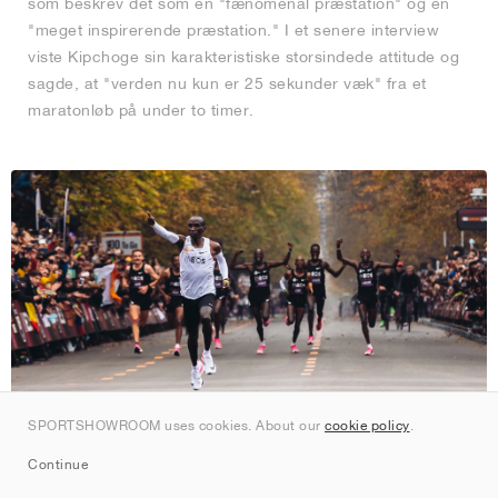
som beskrev det som en "fænomenal præstation" og en
"meget inspirerende præstation." I et senere interview
viste Kipchoge sin karakteristiske storsindede attitude og
sagde, at "verden nu kun er 25 sekunder væk" fra et
maratonløb på under to timer.
SPORTSHOWROOM uses cookies. About our
cookie policy
.
© Nike
Continue