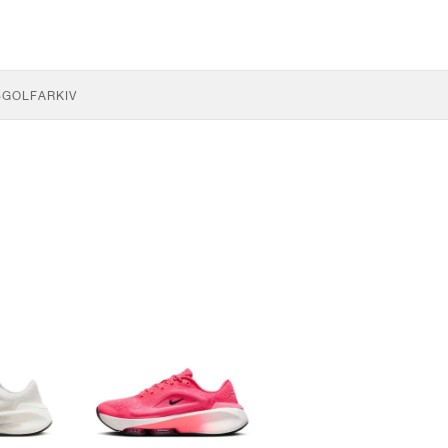
S
GOLF
ARKIV