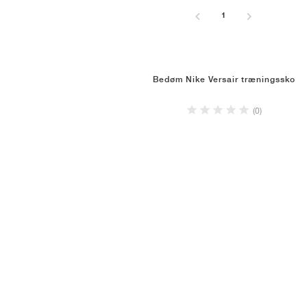
1
Bedøm Nike Versair træningssko
(0)