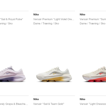
Nike
Nike
"Sail & Royal Pulse"
Versair Premium "Light Violet Ore & Hyper Crimson"
ning / Sko
Dame / Træning / Sko
Dame / Træning / Sko
Nike
Nike
Versair "Barely Grape & Bleached Lilac"
Versair "Sail & Team Gold"