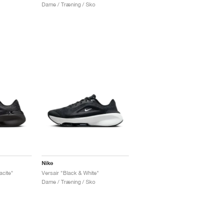
Dame / Træning / Sko
Nike
acite"
Versair "Black & White"
Dame / Træning / Sko