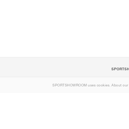
SPORTS
Om os
SPORTSHOWROOM uses cookies. About ou
Kontakt
Sitemap