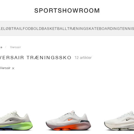
LE
LØB
TRAIL
FODBOLD
BASKETBALL
TRÆNING
SKATEBOARDING
TENNI
ke
Versair
 VERSAIR TRÆNINGSSKO
12 artikler
Versair