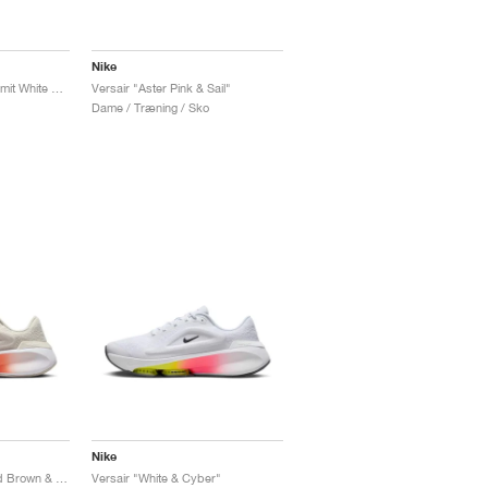
Nike
Versair Premium "Summit White & Black"
Versair "Aster Pink & Sail"
Dame / Træning / Sko
Nike
Versair "Light Orewood Brown & Bright Crimson"
Versair "White & Cyber"