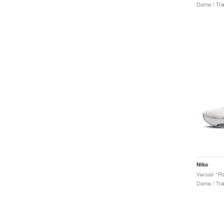
Dame / Træ
Nike
Versair "Pl
Dame / Træ