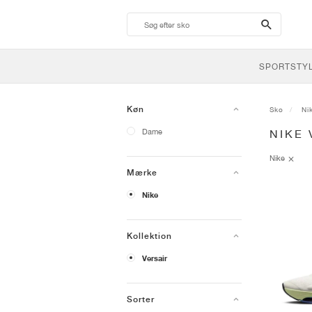
search-
btn
SPORTSTY
Køn
Sko
Ni
Dame
NIKE
Nike
Mærke
Nike
Kollektion
Versair
Sorter