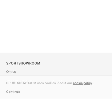
SPORTSHOWROOM
Om os
Kontakt
SPORTSHOWROOM uses cookies. About our
cookie policy
.
Sitemap
Continue
Mærker
Nike