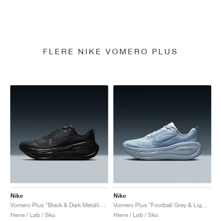
FLERE NIKE VOMERO PLUS
Nike
Nike
Vomero Plus "Black & Dark Metallic Grey"
Vomero Plus "Football Grey & Light Armory Blue"
Herre / Løb / Sko
Herre / Løb / Sko