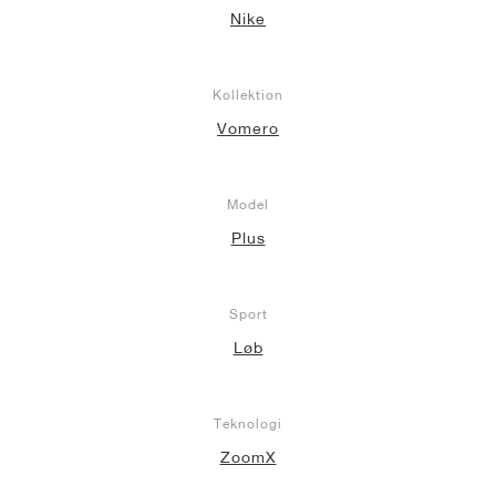
Nike
Kollektion
Vomero
Model
Plus
Sport
Løb
Teknologi
ZoomX