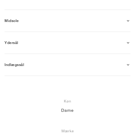
Midsole
Ydersål
Indlægssål
Køn
Dame
Mærke