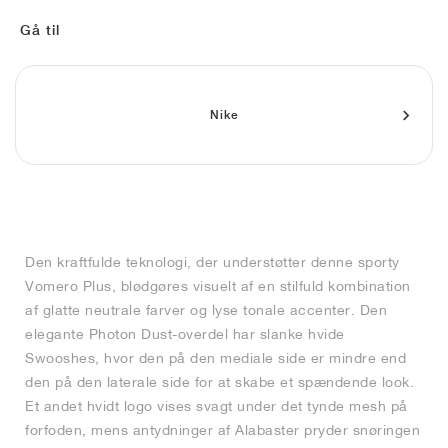
FIELD GENERAL
CRAZE
ADIRACER
MULE
471
GEL-CUMULUS 16
G.T. CUT
FORCE 58
TEKKIRA CUP
508
JORDAN
Gå til
KILLSHOT 2
MOTO 2K
ITALIA
LEGACY 312
ALLERDALE
G.T. FUTURE
PS8
ALOHA SUPER
600
TOTAL 90
PHENOMENA
FORUM
JUMPMAN JACK
2000
VERTEBRAE
808
Nike
AVA ROVER
1000
HAMBURG
204L
AIR MAX 95
933
MIND
860V2
Den kraftfulde teknologi, der understøtter denne sporty
AIR RIFT
Vomero Plus, blødgøres visuelt af en stilfuld kombination
af glatte neutrale farver og lyse tonale accenter. Den
elegante Photon Dust-overdel har slanke hvide
Swooshes, hvor den på den mediale side er mindre end
den på den laterale side for at skabe et spændende look.
Et andet hvidt logo vises svagt under det tynde mesh på
forfoden, mens antydninger af Alabaster pryder snøringen