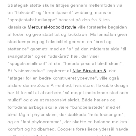
Strategisk støtte skulle tilføjes gennem mellemfoden via
en "fleksibel" og "formtilpasset" webbing, mens en
"sprøjtestøbt hælkappe" baseret på den fra Nikes
klassiske
Mercurial-fodboldstøvle
ville forstærke bagsiden
af foden og give stabilitet og lockdown. Mellemsålen giver
støddæmpning og fleksibilitet gennem en "bred og
støttende" geometri med en "ø" på den midterste side "til
svangstøtte" og en "udskåret" hæl, der viser
"spøgelsesbilledet" af den "tunede pose af blødt skum".
Et "visionsvindue" inspireret af
Nike Structure 8
, der
"aftager for en bedre konstrueret ydeevne", ville også
afsløre denne Zoom Air-enhed, hvis store, fleksible design
har til formål at absorbere "så meget indledende stød som
muligt" og give et responsivt skridt. Både hælens og
forfodens airbags skulle være "bundbelastede" med et
blødt låg af phylonskum, der dækkede "hele fodsengen",
og en "fast phylonramme", der skabte en balance mellem
komfort og holdbarhed. Coopers foreslåede ydersål havde