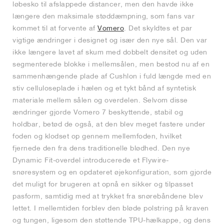
løbesko til afslappede distancer, men den havde ikke
længere den maksimale støddæmpning, som fans var
kommet til at forvente af
Vomero
. Det skyldtes et par
vigtige ændringer i designet og især den nye sål. Den var
ikke længere lavet af skum med dobbelt densitet og uden
segmenterede blokke i mellemsålen, men bestod nu af en
sammenhængende plade af Cushlon i fuld længde med en
stiv celluloseplade i hælen og et tykt bånd af syntetisk
materiale mellem sålen og overdelen. Selvom disse
ændringer gjorde Vomero 7 beskyttende, stabil og
holdbar, betød de også, at den blev meget fastere under
foden og klodset op gennem mellemfoden, hvilket
fjernede den fra dens traditionelle blødhed. Den nye
Dynamic Fit-overdel introducerede et Flywire-
snøresystem og en opdateret øjekonfiguration, som gjorde
det muligt for brugeren at opnå en sikker og tilpasset
pasform, samtidig med at trykket fra snørebåndene blev
lettet. I mellemtiden forblev den bløde polstring på kraven
og tungen, ligesom den støttende TPU-hælkappe, og dens