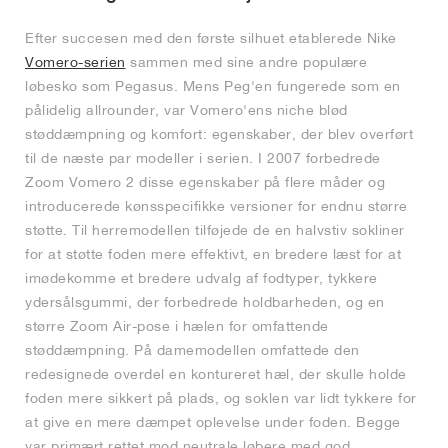
Efter succesen med den første silhuet etablerede Nike
Vomero-serien
sammen med sine andre populære
løbesko som Pegasus. Mens Peg'en fungerede som en
pålidelig allrounder, var Vomero'ens niche blød
støddæmpning og komfort: egenskaber, der blev overført
til de næste par modeller i serien. I 2007 forbedrede
Zoom Vomero 2 disse egenskaber på flere måder og
introducerede kønsspecifikke versioner for endnu større
støtte. Til herremodellen tilføjede de en halvstiv sokliner
for at støtte foden mere effektivt, en bredere læst for at
imødekomme et bredere udvalg af fodtyper, tykkere
ydersålsgummi, der forbedrede holdbarheden, og en
større Zoom Air-pose i hælen for omfattende
støddæmpning. På damemodellen omfattede den
redesignede overdel en kontureret hæl, der skulle holde
foden mere sikkert på plads, og soklen var lidt tykkere for
at give en mere dæmpet oplevelse under foden. Begge
var primært rettet mod neutrale løbere med god