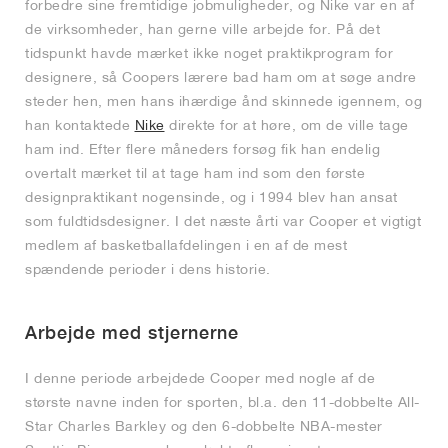
forbedre sine fremtidige jobmuligheder, og Nike var en af
de virksomheder, han gerne ville arbejde for. På det
tidspunkt havde mærket ikke noget praktikprogram for
designere, så Coopers lærere bad ham om at søge andre
steder hen, men hans ihærdige ånd skinnede igennem, og
han kontaktede
Nike
direkte for at høre, om de ville tage
ham ind. Efter flere måneders forsøg fik han endelig
overtalt mærket til at tage ham ind som den første
designpraktikant nogensinde, og i 1994 blev han ansat
som fuldtidsdesigner. I det næste årti var Cooper et vigtigt
medlem af basketballafdelingen i en af de mest
spændende perioder i dens historie.
Arbejde med stjernerne
I denne periode arbejdede Cooper med nogle af de
største navne inden for sporten, bl.a. den 11-dobbelte All-
Star Charles Barkley og den 6-dobbelte NBA-mester