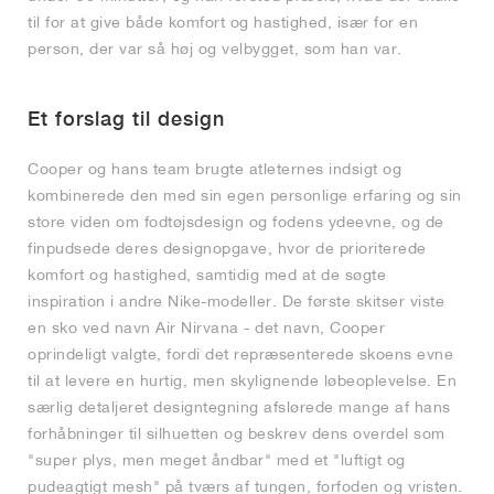
til for at give både komfort og hastighed, især for en
person, der var så høj og velbygget, som han var.
Et forslag til design
Cooper og hans team brugte atleternes indsigt og
kombinerede den med sin egen personlige erfaring og sin
store viden om fodtøjsdesign og fodens ydeevne, og de
finpudsede deres designopgave, hvor de prioriterede
komfort og hastighed, samtidig med at de søgte
inspiration i andre Nike-modeller. De første skitser viste
en sko ved navn Air Nirvana - det navn, Cooper
oprindeligt valgte, fordi det repræsenterede skoens evne
til at levere en hurtig, men skylignende løbeoplevelse. En
særlig detaljeret designtegning afslørede mange af hans
forhåbninger til silhuetten og beskrev dens overdel som
"super plys, men meget åndbar" med et "luftigt og
pudeagtigt mesh" på tværs af tungen, forfoden og vristen.