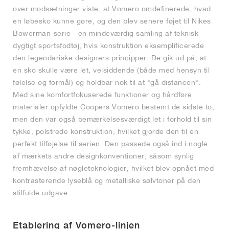
over modsætninger viste, at Vomero omdefinerede, hvad
en løbesko kunne gøre, og den blev senere føjet til Nikes
Bowerman-serie - en mindeværdig samling af teknisk
dygtigt sportsfodtøj, hvis konstruktion eksemplificerede
den legendariske designers principper. De gik ud på, at
en sko skulle være let, velsiddende (både med hensyn til
følelse og formål) og holdbar nok til at "gå distancen".
Med sine komfortfokuserede funktioner og hårdføre
materialer opfyldte Coopers Vomero bestemt de sidste to,
men den var også bemærkelsesværdigt let i forhold til sin
tykke, polstrede konstruktion, hvilket gjorde den til en
perfekt tilføjelse til serien. Den passede også ind i nogle
af mærkets andre designkonventioner, såsom synlig
fremhævelse af nøgleteknologier, hvilket blev opnået med
kontrasterende lyseblå og metalliske sølvtoner på den
stilfulde udgave.
Etablering af Vomero-linjen