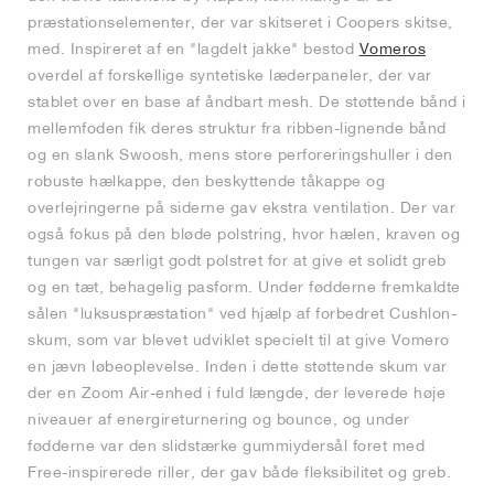
præstationselementer, der var skitseret i Coopers skitse,
med. Inspireret af en "lagdelt jakke" bestod
Vomeros
overdel af forskellige syntetiske læderpaneler, der var
stablet over en base af åndbart mesh. De støttende bånd i
mellemfoden fik deres struktur fra ribben-lignende bånd
og en slank Swoosh, mens store perforeringshuller i den
robuste hælkappe, den beskyttende tåkappe og
overlejringerne på siderne gav ekstra ventilation. Der var
også fokus på den bløde polstring, hvor hælen, kraven og
tungen var særligt godt polstret for at give et solidt greb
og en tæt, behagelig pasform. Under fødderne fremkaldte
sålen "luksuspræstation" ved hjælp af forbedret Cushlon-
skum, som var blevet udviklet specielt til at give Vomero
en jævn løbeoplevelse. Inden i dette støttende skum var
der en Zoom Air-enhed i fuld længde, der leverede høje
niveauer af energireturnering og bounce, og under
fødderne var den slidstærke gummiydersål foret med
Free-inspirerede riller, der gav både fleksibilitet og greb.