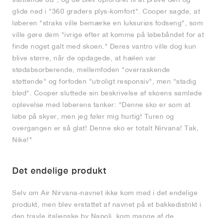
glide ned i "360 graders plys-komfort". Cooper sagde, at
løberen "straks ville bemærke en luksuriøs fodseng", som
ville gøre dem "ivrige efter at komme på løbebåndet for at
finde noget galt med skoen." Deres vantro ville dog kun
blive større, når de opdagede, at hælen var
stødabsorberende, mellemfoden "overraskende
støttende" og forfoden "utroligt responsiv", men "stadig
blød". Cooper sluttede sin beskrivelse af skoens samlede
oplevelse med løberens tanker: "Denne sko er som at
løbe på skyer, men jeg føler mig hurtig! Turen og
overgangen er så glat! Denne sko er totalt Nirvana! Tak,
Nike!"
Det endelige produkt
Selv om Air Nirvana-navnet ikke kom med i det endelige
produkt, men blev erstattet af navnet på et bakkedistrikt i
den travle italienske by Napoli, kom mange af de