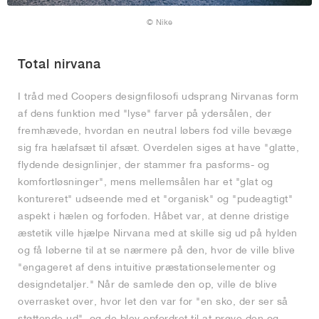
© Nike
Total nirvana
I tråd med Coopers designfilosofi udsprang Nirvanas form
af dens funktion med "lyse" farver på ydersålen, der
fremhævede, hvordan en neutral løbers fod ville bevæge
sig fra hælafsæt til afsæt. Overdelen siges at have "glatte,
flydende designlinjer, der stammer fra pasforms- og
komfortløsninger", mens mellemsålen har et "glat og
kontureret" udseende med et "organisk" og "pudeagtigt"
aspekt i hælen og forfoden. Håbet var, at denne dristige
æstetik ville hjælpe Nirvana med at skille sig ud på hylden
og få løberne til at se nærmere på den, hvor de ville blive
"engageret af dens intuitive præstationselementer og
designdetaljer." Når de samlede den op, ville de blive
overrasket over, hvor let den var for "en sko, der ser så
støttende ud", og de blev opfordret til at prøve den og