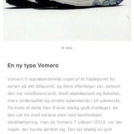
© Nike
En ny type Vomero
Vomero 5 repræsenterede noget af et højdepunkt for
serien på det tidspunkt, og dens efterfølger var, selvom
den var velafbalanceret, blødt støddæmpet og fleksibel,
mere underspillet og mindre spændende i sit udseende.
På trods af dette blev 6'eren stadig godt modtaget, da
den var tro mod seriens etos med komfortabel
støddæmpning, men da Vomero 7 udkom i 2012, var der
noget, der havde ændret sig. Det var stadig en god