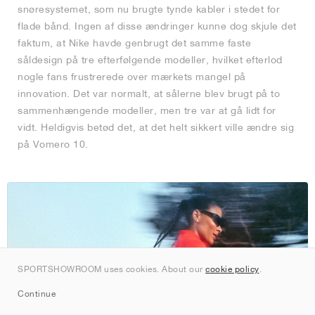
snøresystemet, som nu brugte tynde kabler i stedet for
flade bånd. Ingen af disse ændringer kunne dog skjule det
faktum, at Nike havde genbrugt det samme faste
såldesign på tre efterfølgende modeller, hvilket efterlod
nogle fans frustrerede over mærkets mangel på
innovation. Det var normalt, at sålerne blev brugt på to
sammenhængende modeller, men tre var at gå lidt for
vidt. Heldigvis betød det, at det helt sikkert ville ændre sig
på Vomero 10.
SPORTSHOWROOM uses cookies. About our
cookie policy
.
Continue