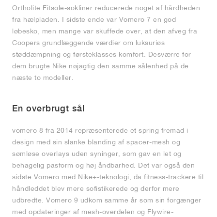
Ortholite Fitsole-sokliner reducerede noget af hårdheden
fra hælpladen. I sidste ende var Vomero 7 en god
løbesko, men mange var skuffede over, at den afveg fra
Coopers grundlæggende værdier om luksuriøs
støddæmpning og førsteklasses komfort. Desværre for
dem brugte Nike nøjagtig den samme sålenhed på de
næste to modeller.
En overbrugt sål
vomero 8 fra 2014 repræsenterede et spring fremad i
design med sin slanke blanding af spacer-mesh og
sømløse overlays uden syninger, som gav en let og
behagelig pasform og høj åndbarhed. Det var også den
sidste Vomero med Nike+-teknologi, da fitness-trackere til
håndleddet blev mere sofistikerede og derfor mere
udbredte. Vomero 9 udkom samme år som sin forgænger
med opdateringer af mesh-overdelen og Flywire-