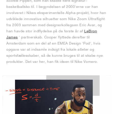
Scottie Pippen, som han skabte flere signatur-
basketballsko til. I begyndelsen af 2000'erne var han
involveret i Nikes eksperimentelle Alpha-projekt, hvor han
udviklede innovative silhuetter som Nike Zoom Ultraflight
fra 2003 sammen med designerkollegaen Eric Avar, og
han havde stor indflydelse på de første år af
LeBron
James
' partnerskab. Cooper flyttede derefter til
Amsterdam som en del af en EMEA Design 'Pod', hvis
opgave var at indsamle indsigt fra lokale atleter og
sportsfællesskaber, så de kunne bruges til at skabe nye
produkter. Det var her, han fik ideen til Nike Vomero.