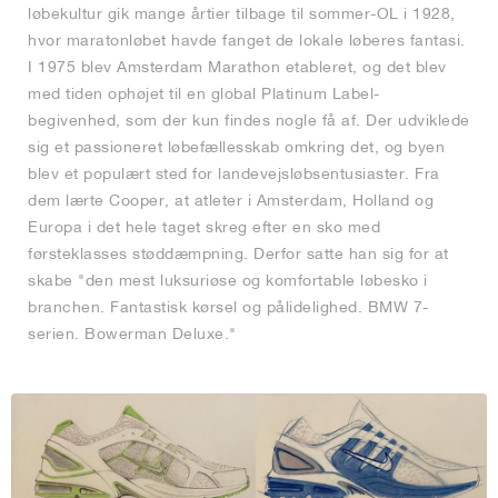
løbekultur gik mange årtier tilbage til sommer-OL i 1928,
hvor maratonløbet havde fanget de lokale løberes fantasi.
I 1975 blev Amsterdam Marathon etableret, og det blev
med tiden ophøjet til en global Platinum Label-
begivenhed, som der kun findes nogle få af. Der udviklede
sig et passioneret løbefællesskab omkring det, og byen
blev et populært sted for landevejsløbsentusiaster. Fra
dem lærte Cooper, at atleter i Amsterdam, Holland og
Europa i det hele taget skreg efter en sko med
førsteklasses støddæmpning. Derfor satte han sig for at
skabe "den mest luksuriøse og komfortable løbesko i
branchen. Fantastisk kørsel og pålidelighed. BMW 7-
serien. Bowerman Deluxe."