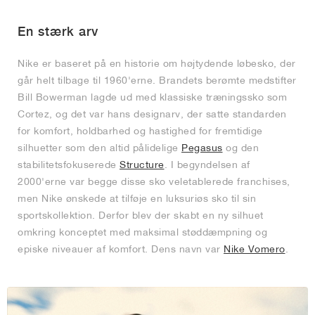
FIELD GENERAL
CRAZE
ADIRACER
MULE
471
GEL-CUMULUS 16
G.T. CUT
FORCE 58
TEKKIRA CUP
508
JORDAN
En stærk arv
KILLSHOT 2
MOTO 2K
ITALIA
LEGACY 312
ALLERDALE
G.T. FUTURE
PS8
ALOHA SUPER
600
Nike er baseret på en historie om højtydende løbesko, der
TOTAL 90
PHENOMENA
FORUM
JUMPMAN JACK
2000
VERTEBRAE
808
går helt tilbage til 1960'erne. Brandets berømte medstifter
Bill Bowerman lagde ud med klassiske træningssko som
Cortez, og det var hans designarv, der satte standarden
AVA ROVER
1000
HAMBURG
204L
AIR MAX 95
933
for komfort, holdbarhed og hastighed for fremtidige
silhuetter som den altid pålidelige
Pegasus
og den
MIND
860V2
stabilitetsfokuserede
Structure
. I begyndelsen af
2000'erne var begge disse sko veletablerede franchises,
AIR RIFT
men Nike ønskede at tilføje en luksuriøs sko til sin
sportskollektion. Derfor blev der skabt en ny silhuet
omkring konceptet med maksimal støddæmpning og
episke niveauer af komfort. Dens navn var
Nike Vomero
.