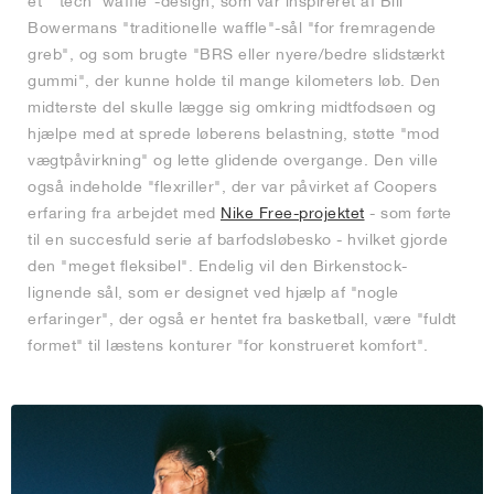
et "'tech' waffle"-design, som var inspireret af Bill
Bowermans "traditionelle waffle"-sål "for fremragende
greb", og som brugte "BRS eller nyere/bedre slidstærkt
gummi", der kunne holde til mange kilometers løb. Den
midterste del skulle lægge sig omkring midtfodsøen og
hjælpe med at sprede løberens belastning, støtte "mod
vægtpåvirkning" og lette glidende overgange. Den ville
også indeholde "flexriller", der var påvirket af Coopers
erfaring fra arbejdet med
Nike Free-projektet
- som førte
til en succesfuld serie af barfodsløbesko - hvilket gjorde
den "meget fleksibel". Endelig vil den Birkenstock-
lignende sål, som er designet ved hjælp af "nogle
erfaringer", der også er hentet fra basketball, være "fuldt
formet" til læstens konturer "for konstrueret komfort".