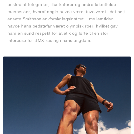
bestod af fotografer, illustratorer og andre talentfulde
mennesker, hvoraf nogle havde været involveret i det højt
ansete Smithsonian-forskningsinstitut. I mellemtiden
havde hans bedstefar været olympisk roer, hvilket gav
ham en sund respekt for atletik og førte til en stor
interesse for BMX-racing i hans ungdom.