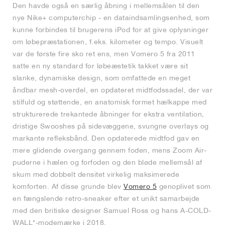
Den havde også en særlig åbning i mellemsålen til den
nye Nike+ computerchip - en dataindsamlingsenhed, som
kunne forbindes til brugerens iPod for at give oplysninger
om løbepræstationen, f.eks. kilometer og tempo. Visuelt
var de første fire sko ret ens, men Vomero 5 fra 2011
satte en ny standard for løbeæstetik takket være sit
slanke, dynamiske design, som omfattede en meget
åndbar mesh-overdel, en opdateret midtfodssadel, der var
stilfuld og støttende, en anatomisk formet hælkappe med
strukturerede trekantede åbninger for ekstra ventilation,
dristige Swooshes på sidevæggene, svungne overlays og
markante refleksbånd. Den opdaterede midtfod gav en
mere glidende overgang gennem foden, mens Zoom Air-
puderne i hælen og forfoden og den bløde mellemsål af
skum med dobbelt densitet virkelig maksimerede
komforten. Af disse grunde blev
Vomero 5
genoplivet som
en fængslende retro-sneaker efter et unikt samarbejde
med den britiske designer Samuel Ross og hans A-COLD-
WALL*-modemærke i 2018.