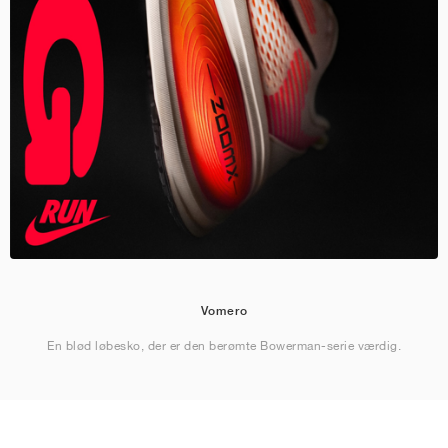
Vomero
En blød løbesko, der er den berømte Bowerman-serie værdig.