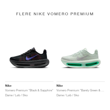
FLERE NIKE VOMERO PREMIUM
Nike
Nike
Vomero Premium "Black & Sapphire"
Vomero Premium "Barely Green & Light Silver"
Dame / Løb / Sko
Dame / Løb / Sko