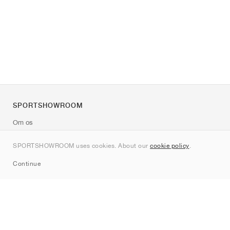
SPORTSHOWROOM
Om os
Kontakt
SPORTSHOWROOM uses cookies. About our
cookie policy
.
Sitemap
Continue
Mærker
Nike
Jordan