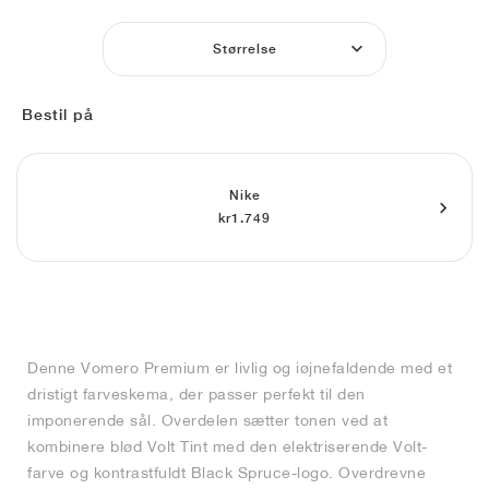
FIELD GENERAL
CRAZE
ADIRACER
MULE
471
GEL-CUMULUS 16
G.T. CUT
FORCE 58
TEKKIRA CUP
508
JORDAN
Størrelse
KILLSHOT 2
MOTO 2K
ITALIA
LEGACY 312
ALLERDALE
G.T. FUTURE
PS8
ALOHA SUPER
600
Bestil på
TOTAL 90
PHENOMENA
FORUM
JUMPMAN JACK
2000
VERTEBRAE
808
AVA ROVER
1000
HAMBURG
204L
AIR MAX 95
933
Nike
kr1.749
MIND
860V2
AIR RIFT
Denne Vomero Premium er livlig og iøjnefaldende med et
dristigt farveskema, der passer perfekt til den
imponerende sål. Overdelen sætter tonen ved at
kombinere blød Volt Tint med den elektriserende Volt-
farve og kontrastfuldt Black Spruce-logo. Overdrevne