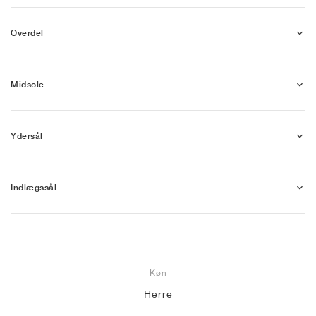
Overdel
Midsole
Ydersål
Indlægssål
Køn
Herre