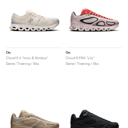
On
On
Cloud X 4 "Ivory & Nimbus"
Cloud X FKA "Lily"
Dame / Træning / Sko
Dame / Træning / Sko