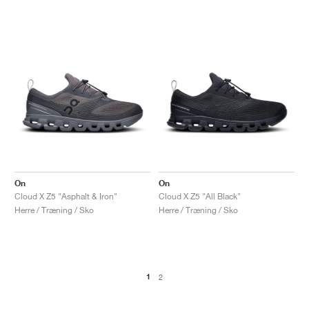
On
On
Cloud X Z5 "Asphalt & Iron"
Cloud X Z5 "All Black"
Herre / Træning / Sko
Herre / Træning / Sko
1
2