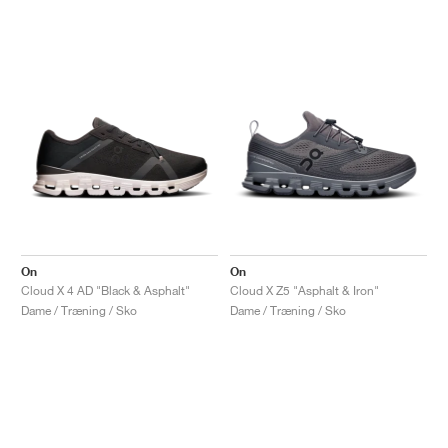
On
On
Cloud X 4 AD "Black & Asphalt"
Cloud X Z5 "Asphalt & Iron"
Dame / Træning / Sko
Dame / Træning / Sko