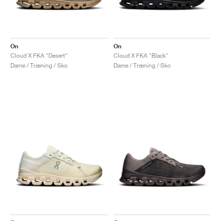
On
On
Cloud X FKA "Desert"
Cloud X FKA "Black"
Dame / Træning / Sko
Dame / Træning / Sko