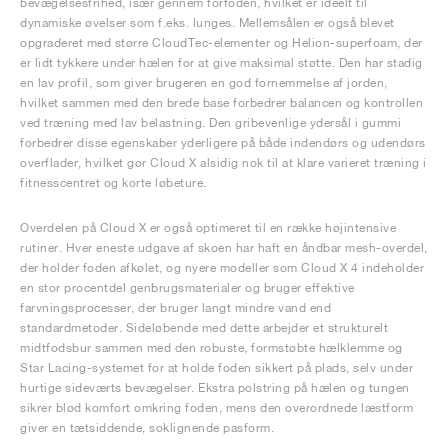
bevægelsesfrihed, især gennem forfoden, hvilket er ideelt til
dynamiske øvelser som f.eks. lunges. Mellemsålen er også blevet
opgraderet med større CloudTec-elementer og Helion-superfoam, der
er lidt tykkere under hælen for at give maksimal støtte. Den har stadig
en lav profil, som giver brugeren en god fornemmelse af jorden,
hvilket sammen med den brede base forbedrer balancen og kontrollen
ved træning med lav belastning. Den gribevenlige ydersål i gummi
forbedrer disse egenskaber yderligere på både indendørs og udendørs
overflader, hvilket gør Cloud X alsidig nok til at klare varieret træning i
fitnesscentret og korte løbeture.
Overdelen på Cloud X er også optimeret til en række højintensive
rutiner. Hver eneste udgave af skoen har haft en åndbar mesh-overdel,
der holder foden afkølet, og nyere modeller som Cloud X 4 indeholder
en stor procentdel genbrugsmaterialer og bruger effektive
farvningsprocesser, der bruger langt mindre vand end
standardmetoder. Sideløbende med dette arbejder et strukturelt
midtfodsbur sammen med den robuste, formstøbte hælklemme og
Star Lacing-systemet for at holde foden sikkert på plads, selv under
hurtige sideværts bevægelser. Ekstra polstring på hælen og tungen
sikrer blød komfort omkring foden, mens den overordnede læstform
giver en tætsiddende, soklignende pasform.