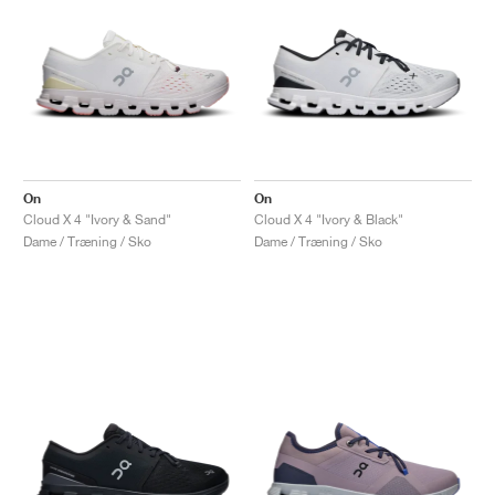
On
On
Cloud X 4 "Ivory & Sand"
Cloud X 4 "Ivory & Black"
Dame / Træning / Sko
Dame / Træning / Sko