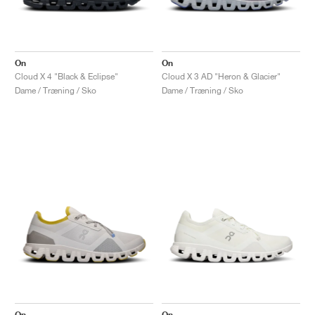
On
On
Cloud X 4 "Black & Eclipse"
Cloud X 3 AD "Heron & Glacier"
Dame / Træning / Sko
Dame / Træning / Sko
On
On