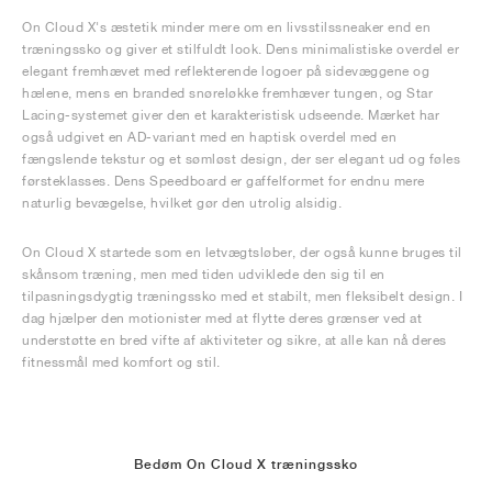
On Cloud X's æstetik minder mere om en livsstilssneaker end en
træningssko og giver et stilfuldt look. Dens minimalistiske overdel er
elegant fremhævet med reflekterende logoer på sidevæggene og
hælene, mens en branded snøreløkke fremhæver tungen, og Star
Lacing-systemet giver den et karakteristisk udseende. Mærket har
også udgivet en AD-variant med en haptisk overdel med en
fængslende tekstur og et sømløst design, der ser elegant ud og føles
førsteklasses. Dens Speedboard er gaffelformet for endnu mere
naturlig bevægelse, hvilket gør den utrolig alsidig.
On Cloud X startede som en letvægtsløber, der også kunne bruges til
skånsom træning, men med tiden udviklede den sig til en
tilpasningsdygtig træningssko med et stabilt, men fleksibelt design. I
dag hjælper den motionister med at flytte deres grænser ved at
understøtte en bred vifte af aktiviteter og sikre, at alle kan nå deres
fitnessmål med komfort og stil.
Bedøm On Cloud X træningssko