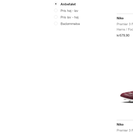
Anbefalet
Pris høj - lav
Pris lav - høj
Nike
Bedømmelse
Premier 3 
Herre / Fo
kr579,90
Nike
Premier 3 F