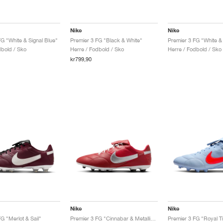
Nike
Nike
FG "White & Signal Blue"
Premier 3 FG "Black & White"
dbold / Sko
Herre / Fodbold / Sko
Herre / Fodbold / Sko
kr799,90
Nike
Nike
G "Merlot & Sail"
Premier 3 FG "Cinnabar & Metallic Silver"