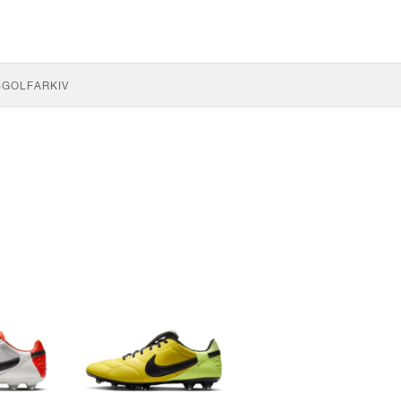
S
GOLF
ARKIV