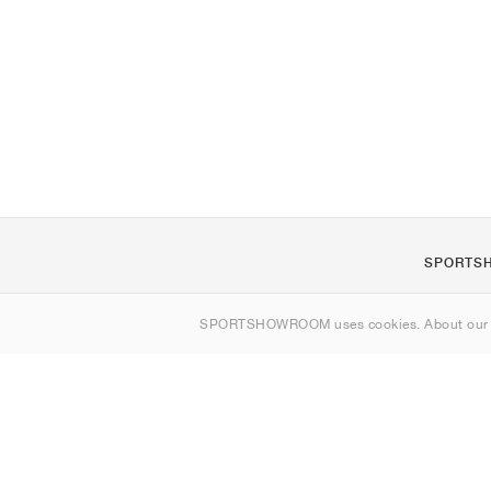
SPORTS
Om os
SPORTSHOWROOM uses cookies. About ou
Kontakt
Sitemap