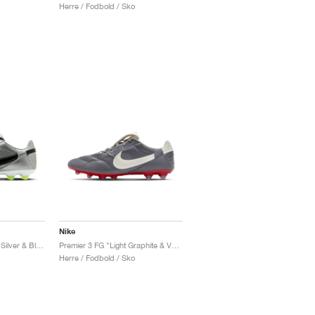
Herre / Fodbold / Sko
Nike
Premier 3 FG "Metallic Silver & Black"
Premier 3 FG "Light Graphite & Varsity Red"
Herre / Fodbold / Sko