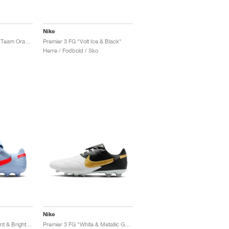
Nike
Premier 3 FG "White & Team Orange"
Premier 3 FG "Volt Ice & Black"
Herre / Fodbold / Sko
Nike
Premier 3 FG "Royal Tint & Bright Crimson"
Premier 3 FG "White & Metallic Gold"