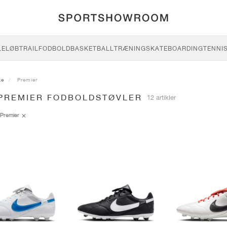
LE
LØB
TRAIL
FODBOLD
BASKETBALL
TRÆNING
SKATEBOARDING
TENNI
ke
Premier
 PREMIER FODBOLDSTØVLER
12 artikler
Premier