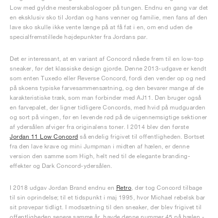
Low med gyldne mesterskabslogoer på tungen. Endnu en gang var det
en eksklusiv sko til Jordan og hans venner og familie, men fans af den
lave sko skulle ikke vente længe på at få fat i en, om end uden de
specialfremstillede højdepunkter fra Jordans par.
Det er interessant, at en variant af Concord nåede frem til en low-top
sneaker, før det klassiske design gjorde. Denne 2013-udgave er kendt
som enten Tuxedo eller Reverse Concord, fordi den vender op og ned
på skoens typiske farvesammensætning, og den bevarer mange af de
karakteristiske træk, som man forbinder med AJ11. Den bruger også
en farvepalet, der ligner tidligere Concords, med hvid på mudguarden
og sort på vingen, før en levende rød på de uigennemsigtige sektioner
af ydersålen afviger fra originalens toner. I 2014 blev den første
Jordan 11 Low Concord
så endelig frigivet til offentligheden. Bortset
fra den lave krave og mini Jumpman i midten af hælen, er denne
version den samme som High, helt ned til de elegante branding-
effekter og Dark Concord-ydersålen.
I 2018 udgav Jordan Brand endnu en
Retro
, der tog Concord tilbage
til sin oprindelse; til et tidspunkt i maj 1995, hvor Michael rebelsk bar
sit prøvepar tidligt. I modsætning til den sneaker, der blev frigivet til
offentligheden senere samme år, havde denne nummer 45 på hælen -