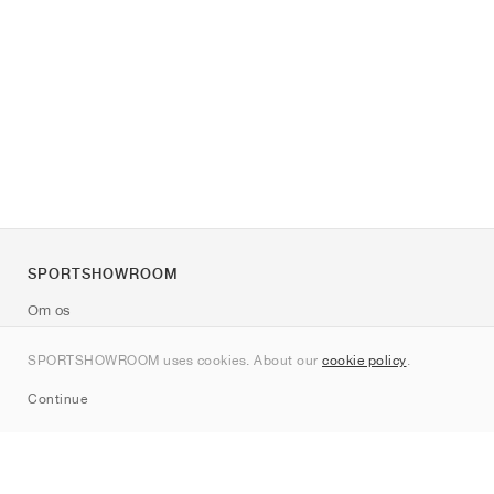
SPORTSHOWROOM
Om os
Kontakt
SPORTSHOWROOM uses cookies. About our
cookie policy
.
Sitemap
Continue
Mærker
Nike