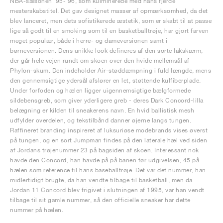
NBA-sæsonen '95-'96, som kulminerede med hans fjerde
mesterskabstitel. Det gav designet masser af opmærksomhed, da det
blev lanceret, men dets sofistikerede æstetik, som er skabt til at passe
lige så godt til en smoking som til en basketballtrøje, har gjort farven
meget populær, både i herre- og dameversionen samt i
børneversionen. Dens unikke look defineres af den sorte lakskærm,
der går hele vejen rundt om skoen over den hvide mellemsål af
Phylon-skum. Den indeholder Air-støddæmpning i fuld længde, mens
den gennemsigtige ydersål afslører en let, støttende kulfiberplade.
Under forfoden og hælen ligger uigennemsigtige bælgformede
sildebensgreb, som giver yderligere greb - deres Dark Concord-lilla
belægning er kilden til sneakerens navn. En hvid ballistisk mesh
udfylder overdelen, og tekstilbånd danner øjerne langs tungen.
Raffineret branding inspireret af luksuriøse modebrands vises øverst
på tungen, og en sort Jumpman findes på den laterale hæl ved siden
af Jordans trøjenummer 23 på bagsiden af skoen. Interessant nok
havde den Concord, han havde på på banen før udgivelsen, 45 på
hælen som reference til hans baseballtrøje. Det var det nummer, han
midlertidigt brugte, da han vendte tilbage til basketball, men da
Jordan 11 Concord blev frigivet i slutningen af 1995, var han vendt
tilbage til sit gamle nummer, så den officielle sneaker har dette
nummer på hælen.