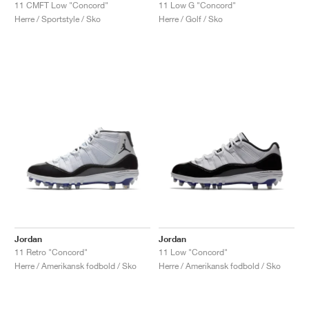
FIELD GENERAL
CRAZE
ADIRACER
MULE
471
GEL-CUMULUS 16
G.T. CUT
FORCE 58
TEKKIRA CUP
508
JORDAN
11 CMFT Low "Concord"
11 Low G "Concord"
Herre / Sportstyle / Sko
Herre / Golf / Sko
KILLSHOT 2
MOTO 2K
ITALIA
LEGACY 312
ALLERDALE
G.T. FUTURE
PS8
ALOHA SUPER
600
TOTAL 90
PHENOMENA
FORUM
JUMPMAN JACK
2000
VERTEBRAE
808
AVA ROVER
1000
HAMBURG
204L
AIR MAX 95
933
MIND
860V2
AIR RIFT
Jordan
Jordan
11 Retro "Concord"
11 Low "Concord"
Herre / Amerikansk fodbold / Sko
Herre / Amerikansk fodbold / Sko