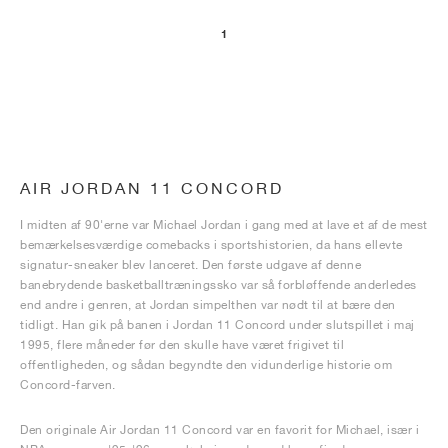
1
AIR JORDAN 11 CONCORD
I midten af 90'erne var Michael Jordan i gang med at lave et af de mest
bemærkelsesværdige comebacks i sportshistorien, da hans ellevte
signatur-sneaker blev lanceret. Den første udgave af denne
banebrydende basketballtræningssko var så forbløffende anderledes
end andre i genren, at Jordan simpelthen var nødt til at bære den
tidligt. Han gik på banen i Jordan 11 Concord under slutspillet i maj
1995, flere måneder før den skulle have været frigivet til
offentligheden, og sådan begyndte den vidunderlige historie om
Concord-farven.
Den originale Air Jordan 11 Concord var en favorit for Michael, især i