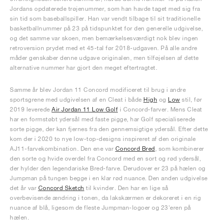
Jordans opdaterede trøjenummer, som han havde taget med sig fra
sin tid som baseballspiller. Han var vendt tilbage til sit traditionelle
basketballnummer på 23 på tidspunktet for den generelle udgivelse,
og det samme var skoen, men bemærkelsesværdigt nok blev ingen
retroversion prydet med et 45-tal før 2018-udgaven. På alle andre
måder genskaber denne udgave originalen, men tilføjelsen af dette
alternative nummer har gjort den meget eftertragtet.
Samme år blev Jordan 11 Concord modificeret til brug i andre
sportsgrene med udgivelsen af en Cleat i både
High
og
Low
stil, før
2019 leverede
Air Jordan 11 Low Golf
i Concord-farver. Mens Cleat
har en formstøbt ydersål med faste pigge, har Golf specialiserede
sorte pigge, der kan fjernes fra den gennemsigtige ydersål. Efter dette
kom der i 2020 to nye low-top-designs inspireret af den originale
AJ11-farvekombination. Den ene var
Concord Bred
, som kombinerer
den sorte og hvide overdel fra Concord med en sort og rød ydersål,
der hylder den legendariske Bred-farve. Derudover er 23 på hælen og
Jumpman på tungen begge i en klar rød nuance. Den anden udgivelse
det år var
Concord Sketch
til kvinder. Den har en lige så
overbevisende ændring i tonen, da lakskærmen er dekoreret i en rig
nuance af blå, ligesom de fleste Jumpman-logoer og 23'eren på
hælen.