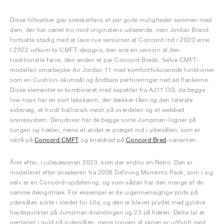
Disse tilføjelser gav sneakerfans et par gode muligheder sammen med
dem, der har været tro mod originalens udseende, men Jordan Brand
fortsatte stadig med at lave nye versioner af Concord ind i 2020'erne.
I 2022 udkom to CMFT-designs, den ene en version af den
traditionelle farve, den anden et par Concord Breds. Selve CMFT-
modellen omarbejder Air Jordan 11 med komfortfokuserede funktioner
som en Cushlon-skumsål og åndbare perforeringer ned ad flankerne.
Disse elementer er kombineret med aspekter fra AJ11 OG, da begge
low-tops har en sort lakskærm, der dækker tåen og den laterale
sidevæg, et hvidt ballistisk mesh på overdelen og et webbed
snøresystem. Derudover har de begge sorte Jumpman-logoer på
tungen og hælen, mens et andet er præget ind i ydersålen, som er
isblå på
Concord CMFT
og knaldrød på
Concord Bred
-varianten.
Året efter, i julesæsonen 2023, kom der endnu en Retro. Den er
modelleret efter sneakeren fra 2006 Defining Moments Pack, som i sig
selv er en Concord-opdatering, og som sådan har den mange af de
samme designtræk. For eksempel er de uigennemsigtige pods på
ydersålen sorte i stedet for lilla, og den er blevet prydet med gyldne
højdepunkter på Jumpman-brandingen og 23 på hælen. Dette tal er
gentaget i guld på indersålen, mens toppen af skoen er udfyldt med