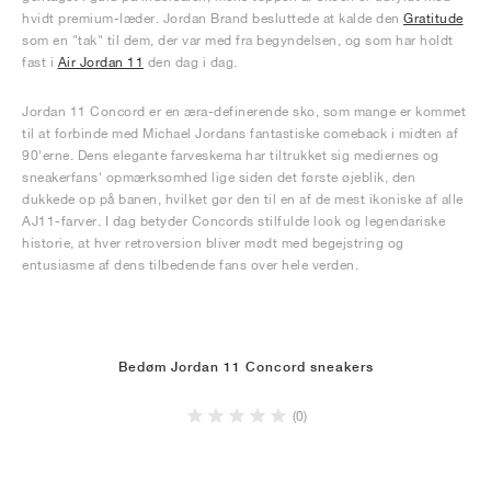
hvidt premium-læder. Jordan Brand besluttede at kalde den
Gratitude
som en "tak" til dem, der var med fra begyndelsen, og som har holdt
fast i
Air Jordan 11
den dag i dag.
Jordan 11 Concord er en æra-definerende sko, som mange er kommet
til at forbinde med Michael Jordans fantastiske comeback i midten af
90'erne. Dens elegante farveskema har tiltrukket sig mediernes og
sneakerfans' opmærksomhed lige siden det første øjeblik, den
dukkede op på banen, hvilket gør den til en af de mest ikoniske af alle
AJ11-farver. I dag betyder Concords stilfulde look og legendariske
historie, at hver retroversion bliver mødt med begejstring og
entusiasme af dens tilbedende fans over hele verden.
Bedøm Jordan 11 Concord sneakers
(0)